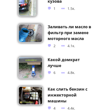
Защитное покрытие
кузова
1
1.5к.
Заливать ли масло в
фильтр при замене
моторного масла
2
4.1к.
Какой домкрат
лучше
6
4.8к.
Как слить бензин с
инжекторной