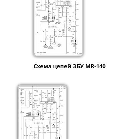
Схема цепей ЭБУ MR-140