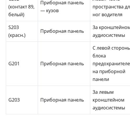
Приборная панель
(контакт 89,
пространства д
— кузов
белый)
ног водителя
S203
За кронштейно
Приборная панель
(красн.)
аудиосистемы
С левой сторон
блока
G201
Приборная панель
предохранител
на приборной
панели
За левым
G203
Приборная панель
кронштейном
аудиосистемы