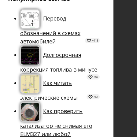
Перевод
обозначений в схемах
автомобилей
+115
Долгосрочная
коррекция топлива в минусе
+87
Как читать
электрические схемы
+68
Как проверить
катализатор не снимая его
ELM327 или любой