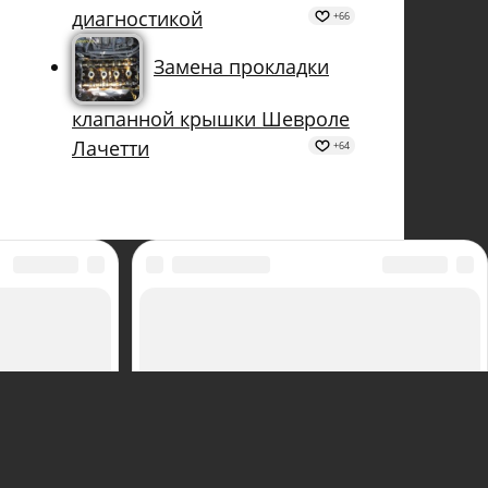
диагностикой
+66
Замена прокладки
клапанной крышки Шевроле
Лачетти
+64