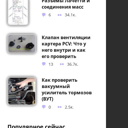
Разъёмы Лачетти и
соединения масс
6
34.1к.
Клапан вентиляции
картера PCV: Что у
него внутри и как
его проверить
13
36.7к.
Как проверить
вакуумный
усилитель тормозов
(ВУТ)
0
2.5к.
Популярное сейчас