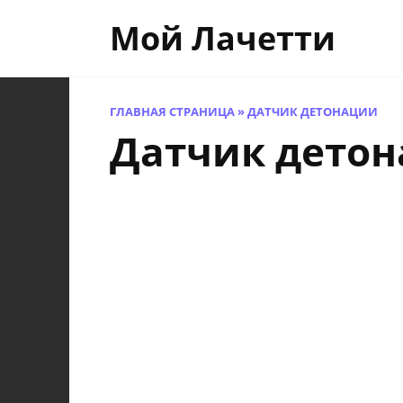
Перейти
Мой Лачетти
к
содержанию
ГЛАВНАЯ СТРАНИЦА
»
ДАТЧИК ДЕТОНАЦИИ
Датчик дето
P0
0