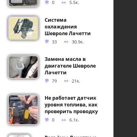
0
5.5к.
Система
охлаждения
Шевроле Лачетти
33
30.9к.
Замена масла в
двигателе Шевроле
Лачетти
79
21к.
Не работает датчик
уровня топлива, как
проверить проводку
0
6.1к.