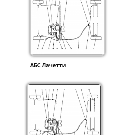
АБС Лачетти