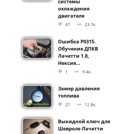
системы
охлаждения
двигателя
47
23.7к.
Ошибка P0315.
Обучение ДПКВ
Лачетти 1.8,
Нексия…
1
9.4к.
Замер давления
топлива
27
12.8к.
Выкидной ключ для
Шевроле Лачетти