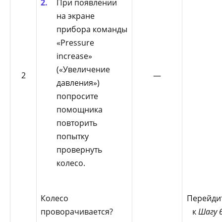
При появлении
на экране
прибора команды
«Pressure
increase»
(«Увеличение
2
—
давления»)
попросите
помощника
повторить
попытку
провернуть
колесо.
Колесо
Перейди
проворачивается?
к
Шагу 