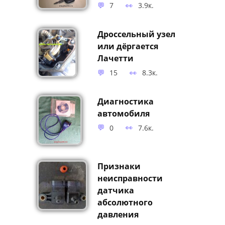
7
3.9к.
Дроссельный узел
или дёргается
Лачетти
15
8.3к.
Диагностика
автомобиля
0
7.6к.
Признаки
неисправности
датчика
абсолютного
давления