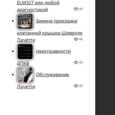
ELM327 или любой
диагностикой
+66
Замена прокладки
клапанной крышки Шевроле
Лачетти
+64
Неисправности
ДПКВ
+59
Обслуживание
Лачетти
+58