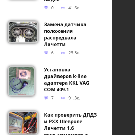
0
41.6к.
Замена датчика
положения
распредвала
Лачетти
6
23.3к.
Установка
драйверов k-line
адаптера ККL VAG
COM 409.1
7
91.3к.
Как проверить ДПДЗ
и РХХ Шевроле
Лачетти 1.6
мультиметром и