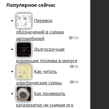
Популярное сейчас
Перевод
обозначений в схемах
автомобилей
+115
Долгосрочная
коррекция топлива в минусе
+87
Как читать
электрические схемы
+67
Как проверить
катализатор не снимая его