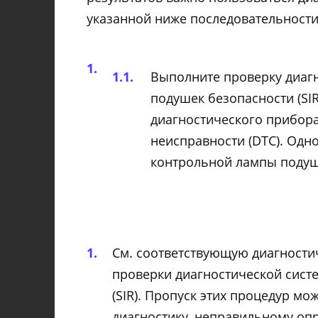
указанной ниже последовательности
Выполните проверку диаг
подушек безопасности (SI
диагностического прибора
неисправности (DTC). Од
контрольной лампы подуш
См. соответствующую диагностич
проверки диагностической сист
(SIR). Пропуск этих процедур мо
диагностику, неправильному о