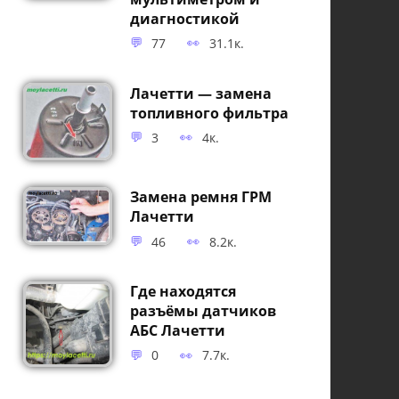
диагностикой
77
31.1к.
Лачетти — замена
топливного фильтра
3
4к.
Замена ремня ГРМ
Лачетти
46
8.2к.
Где находятся
разъёмы датчиков
АБС Лачетти
0
7.7к.