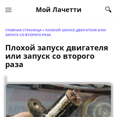
Перейти
Мой Лачетти
к
содержанию
ГЛАВНАЯ СТРАНИЦА
»
ПЛОХОЙ ЗАПУСК ДВИГАТЕЛЯ ИЛИ
ЗАПУСК СО ВТОРОГО РАЗА
Плохой запуск двигателя
или запуск со второго
раза