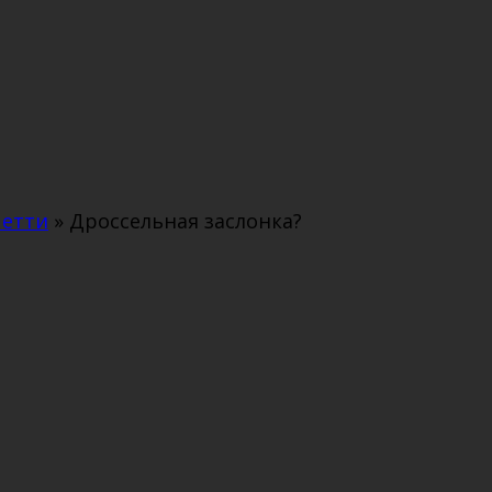
четти
»
Дроссельная заслонка?