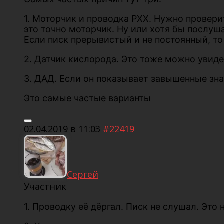
1. Моторчик и проводка РХХ. Нужно провери
это точно моторчик. Ну или хотя бы послуш
Если писк прерывистый и не постоянный, то
2. Датчик кислорода. Это тоже можно увиде
3. ДАД. Если он показывает завышенные зна
Это самые частые варианты
02.04.2019 в 11:03
#22419
Сергей
Участник
1. Проводку её дёргал. Писк не слушал. Это