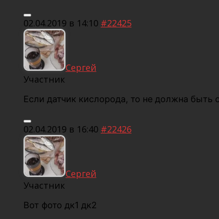
02.04.2019 в 14:10
#22425
Сергей
Участник
Если датчик кислорода, то не должна быть 
02.04.2019 в 16:40
#22426
Сергей
Участник
Вот фото дк1 дк2