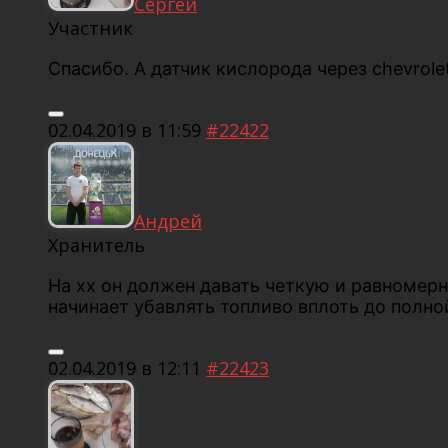
Сергей
Участник
Спасибо. А датчик кислорода через chevrolet
02.04.2019 в 11:59
#22422
Андрей
Хранитель
На хх он должен давать четкую и равномерн
начинает убавлять топливо вплоть до полно
02.04.2019 в 12:11
#22423