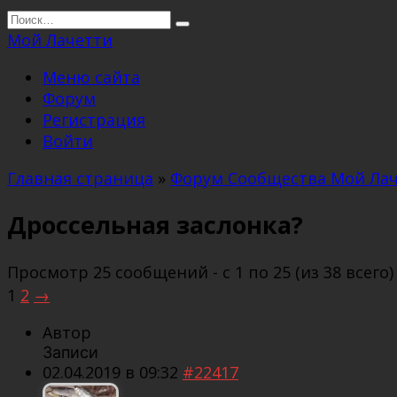
Перейти
Search
к
for:
Мой Лачетти
содержанию
Меню сайта
Форум
Регистрация
Войти
Главная страница
»
Форум Сообщества Мой Ла
Дроссельная заслонка?
Просмотр 25 сообщений - с 1 по 25 (из 38 всего)
1
2
→
Автор
Записи
02.04.2019 в 09:32
#22417