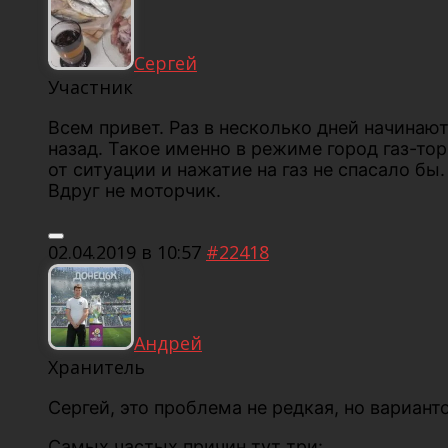
Сергей
Участник
Всем привет. Раз в несколько дней начинают
назад. Такое именно в режиме город газ-то
от ситуации и нажатие на газ не спасало бы
Вдруг не моторчик.
02.04.2019 в 10:57
#22418
Андрей
Хранитель
Сергей, это проблема не редкая, но вариант
Самых частых причин тут три: