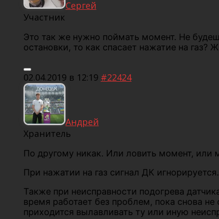
Сергей
Участник
Это так же нужно поймать момент. Не будешь
остановки, то как спасает нажатие на газ? Жм
02.04.2019 в 12:19
#22424
Андрей
Хранитель
По другому никак. Или ловить момент, или 
При нажатии на газ сигнал ДК игнорируется.
Также при неисправности подогрева датчика,
время работает без проблем, пока снова не
приходится вылавливать ту или иную неисп