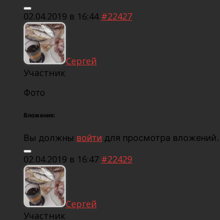
02.04.2019 в 16:44
#22427
Сергей
Участник
Фото
Вложения:
Вы должны
войти
для просмотра вложений.
02.04.2019 в 16:47
#22429
Сергей
Участник