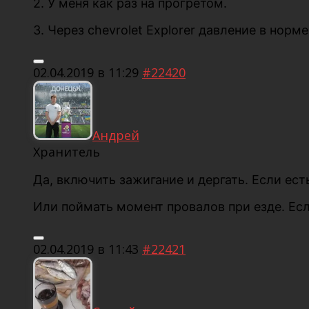
2. У меня как раз на прогретом.
3. Через chevrolet Explorer давление в норме
02.04.2019 в 11:29
#22420
Андрей
Хранитель
Да, включить зажигание и дергать. Если ест
Или поймать момент провалов при езде. Есл
02.04.2019 в 11:43
#22421