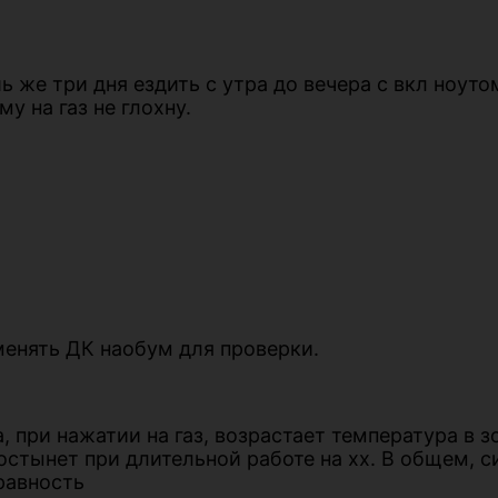
 же три дня ездить с утра до вечера с вкл ноуто
у на газ не глохну.
менять ДК наобум для проверки.
 при нажатии на газ, возрастает температура в з
 остынет при длительной работе на хх. В общем, 
равность