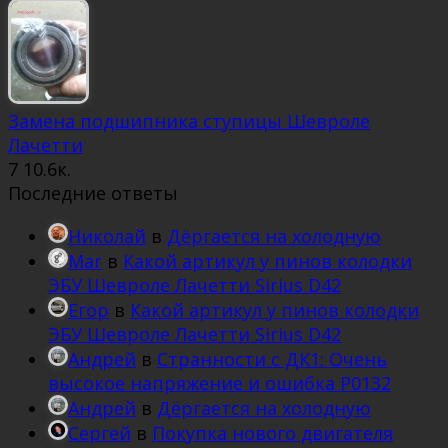
Замена подшипника ступицы Шевроле
Лачетти
7
10.6к.
Последние ответы
Николай
в
Дёргается на холодную
Mar
в
Какой артикул у пинов колодки
ЭБУ Шевроле Лачетти Sirius D42
Егор
в
Какой артикул у пинов колодки
ЭБУ Шевроле Лачетти Sirius D42
Андрей
в
Странности с ДК1: Очень
высокое напряжение и ошибка Р0132
Андрей
в
Дёргается на холодную
Сергей
в
Покупка нового двигателя