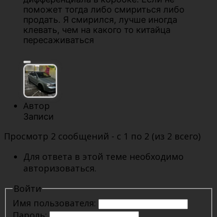
поможет тогда либо смириться либо
продать. Я смирился, лучше иногда
клевать, чем на какого то китайца
пересаживаться
Автор
Записи
Просмотр 2 сообщений - с 1 по 2 (из 2 всего)
Для ответа в этой теме необходимо
авторизоваться.
Войти
Имя пользователя:
Пароль: