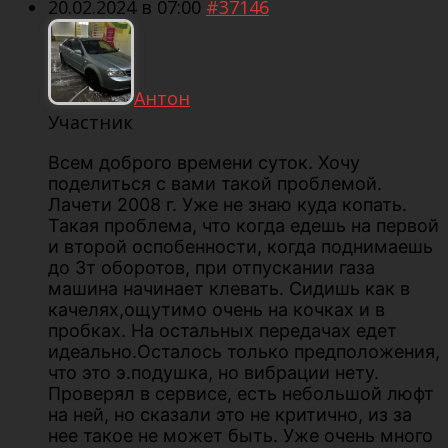
20.02.2024 в 07:00
#37146
Антон
Участник
Всем доброго времени суток. Хочу
поделиться с вами такой проблемой.
Лачети 2008 г. Уже не знаю куда копать.
Такая проблема, что когда едешь на первой
и второй оспобенности, когда поднимаешь
до 3т оборотов, при отпускании газа
машина начинает клевать. Сидишь как в
качелях,ощутимо очень на кочках и в
пробках. На остальных передачах едет
идеально.Осталось только предположения,
что это э.подушка, но вибрации нету.
Проверял в сервисе, есть небольшой люфт
на ней, но сказали это не критично, из за
нее такое не может быть. Уже очень много