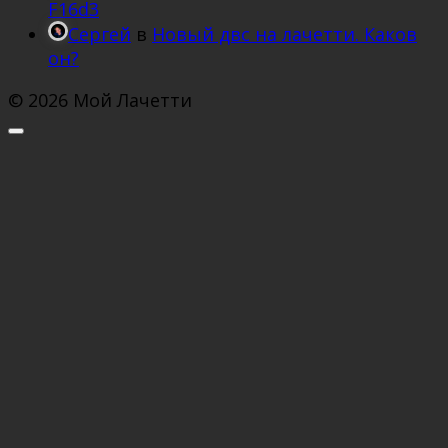
F16d3
Сергей
в
Новый двс на лачетти. Каков
он?
© 2026 Мой Лачетти