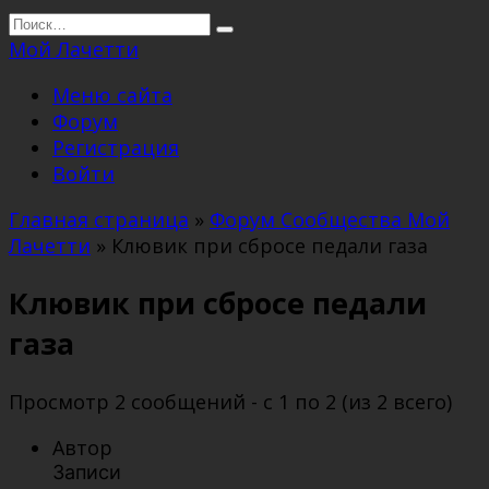
Перейти
Search
к
for:
Мой Лачетти
содержанию
Меню сайта
Форум
Регистрация
Войти
Главная страница
»
Форум Сообщества Мой
Лачетти
»
Клювик при сбросе педали газа
Клювик при сбросе педали
газа
Просмотр 2 сообщений - с 1 по 2 (из 2 всего)
Автор
Записи