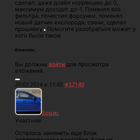
сделал, даже довёл коррекцию до 0,
максимум доходит до-1. Поменял все
фильтра, почистил форсунки, поменял
новый датчик кислорода, свечи, сделал
прошивку.
Помогите разобраться может у
кого было такое
Вложения:
Вы должны
войти
для просмотра
вложений.
20.02.2024 в 11:45
#37149
Борис
Участник
Осталось заменить еще блок
дифференциала в коробке. Если не