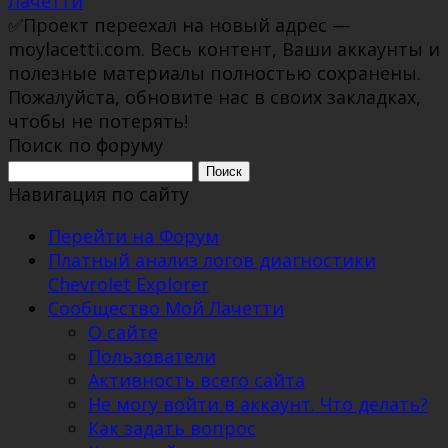
Лачетти
✅Проект переехал на новый адрес —
moylacetti.com. Весь контент, Ваши аккаунты и
полезные материалы полностью сохранены.
Пожалуйста, обновите нас в своих закладках,
чтобы не потерять!
Поиск по форуму
Поиск:
Навигация по сайту
Перейти на Форум
Платный анализ логов диагностики
Chevrolet Explorer
Сообщество Мой Лачетти
О сайте
Пользователи
Активность всего сайта
Не могу войти в аккаунт. Что делать?
Как задать вопрос