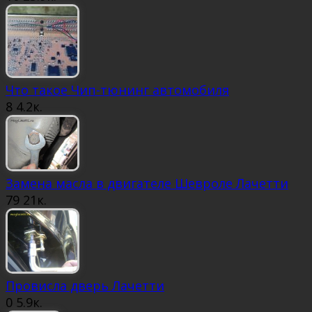
Что такое Чип-тюнинг автомобиля
8
4.2к.
Замена масла в двигателе Шевроле Лачетти
79
21к.
Провисла дверь Лачетти
0
5.9к.