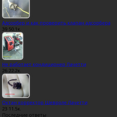
Адсорбер и как проверить клапан адсорбера
39
50.1к.
Не работает кондиционер Лачетти
26
22.2к.
Октан корректор Шевроле Лачетти
23
11.5к.
Последние ответы