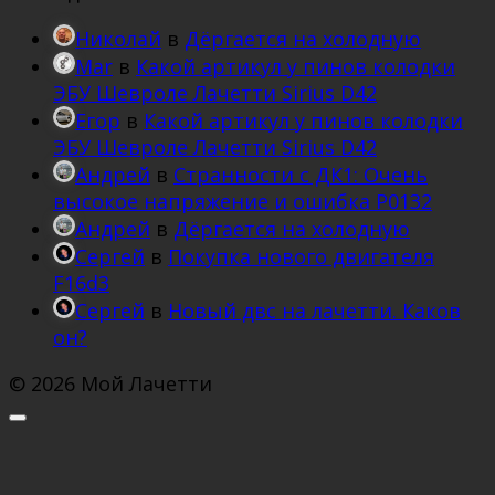
Николай
в
Дёргается на холодную
Mar
в
Какой артикул у пинов колодки
ЭБУ Шевроле Лачетти Sirius D42
Егор
в
Какой артикул у пинов колодки
ЭБУ Шевроле Лачетти Sirius D42
Андрей
в
Странности с ДК1: Очень
высокое напряжение и ошибка Р0132
Андрей
в
Дёргается на холодную
Сергей
в
Покупка нового двигателя
F16d3
Сергей
в
Новый двс на лачетти. Каков
он?
© 2026 Мой Лачетти