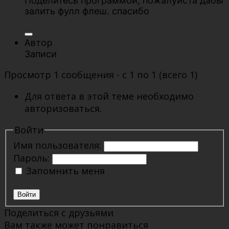
Поделитесь программой, пожалуйста дабы
залить фулл флеш. спасибо
Автор
Записи
Просмотр 1 сообщения - с 1 по 1 (всего 1)
Для ответа в этой теме необходимо
авторизоваться.
Войти
Имя пользователя:
Пароль:
Запомнить меня
Войти
Поделиться с друзьями
Вам также может понравиться