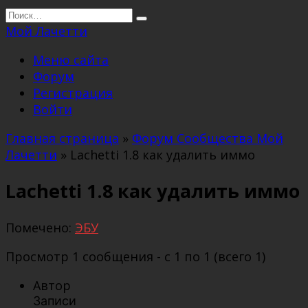
Перейти
Search
к
for:
Мой Лачетти
содержанию
Меню сайта
Форум
Регистрация
Войти
Главная страница
»
Форум Сообщества Мой
Лачетти
»
Lachetti 1.8 как удалить иммо
Lachetti 1.8 как удалить иммо
Помечено:
ЭБУ
Просмотр 1 сообщения - с 1 по 1 (всего 1)
Автор
Записи