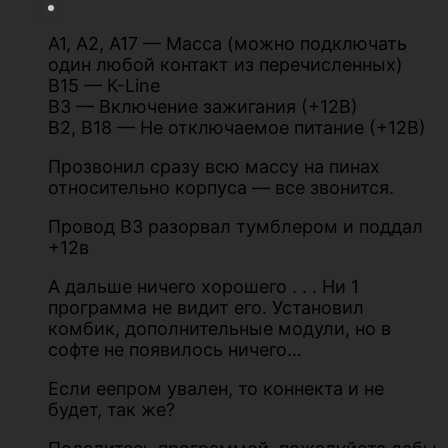
A1, A2, A17 — Масса (можно подключать
один любой контакт из перечисленных)
B15 — К-Line
B3 — Включение зажигания (+12В)
B2, B18 — Не отключаемое питание (+12В)
Прозвонил сразу всю массу на пинах
относительно корпуса — все звонится.
Провод В3 разорвал тумблером и поддал
+12в
А дальше ничего хорошего . . . Ни 1
программа не видит его. Установил
комбик, дополнительные модули, но в
софте не появилось ничего…
Если еепром увален, то коннекта и не
будет, так же?