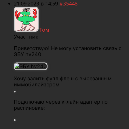
21.09.2023 в 14:59
#35448
Том
Участник
Приветствую! Не могу установить связь с
ЭБУ hv240
Хочу залить фулл флеш с вырезанным
иммобилайзером
Подключаю через к-лайн адаптер по
распиновке: