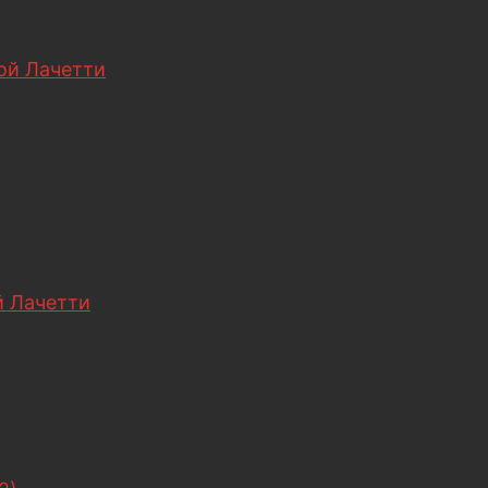
ой Лачетти
 Лачетти