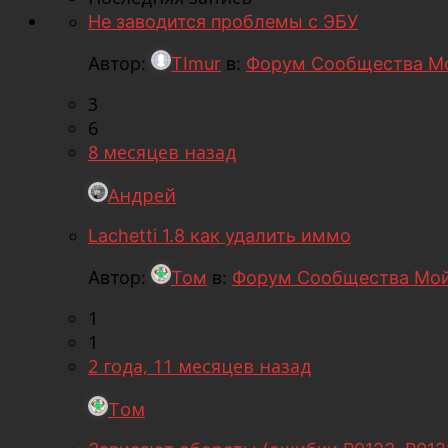
Не заводится проблемы с ЭБУ
Автор:
TImur
в:
Форум Сообщества М
3
6
8 месяцев назад
Андрей
Lachetti 1.8 как удалить иммо
Автор:
Том
в:
Форум Сообщества Мой
1
1
2 года, 11 месяцев назад
Том