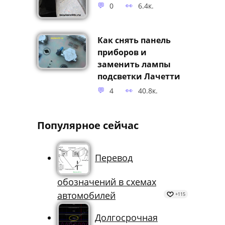
Как снять обшивку
багажника Лачетти
0
6.4к.
Как снять панель
приборов и
заменить лампы
подсветки Лачетти
4
40.8к.
Популярное сейчас
Перевод
обозначений в схемах
автомобилей
+115