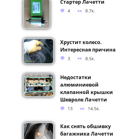
0
8.5к.
Стартер Лачетти
4
8.7к.
Хрустит колесо.
Интересная причина
3
8.5к.
Недостатки
алюминиевой
клапанной крышки
Шевроле Лачетти
13
14.5к.