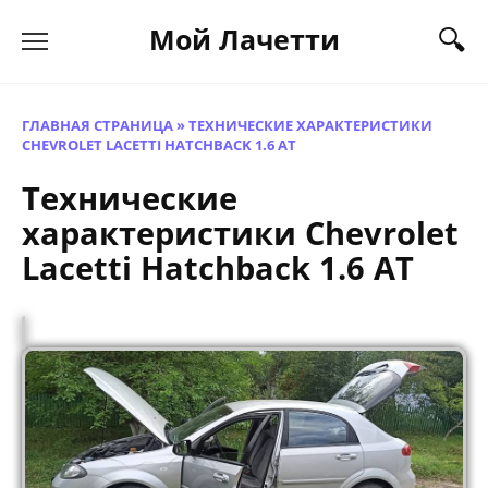
Перейти
Мой Лачетти
к
содержанию
ГЛАВНАЯ СТРАНИЦА
»
ТЕХНИЧЕСКИЕ ХАРАКТЕРИСТИКИ
CHEVROLET LACETTI HATCHBACK 1.6 AT
Технические
характеристики Chevrolet
Lacetti Hatchback 1.6 AT