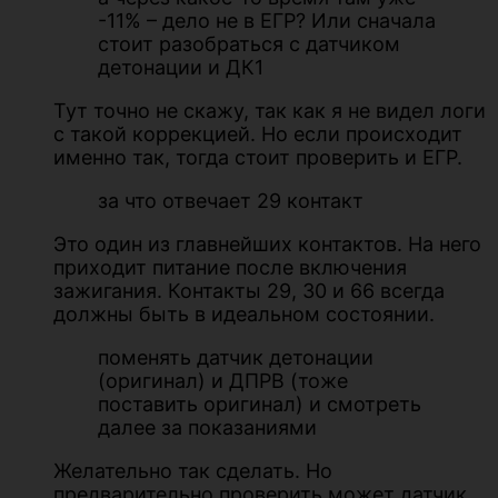
-11% – дело не в ЕГР? Или сначала
стоит разобраться с датчиком
детонации и ДК1
Тут точно не скажу, так как я не видел логи
с такой коррекцией. Но если происходит
именно так, тогда стоит проверить и ЕГР.
за что отвечает 29 контакт
Это один из главнейших контактов. На него
приходит питание после включения
зажигания. Контакты 29, 30 и 66 всегда
должны быть в идеальном состоянии.
поменять датчик детонации
(оригинал) и ДПРВ (тоже
поставить оригинал) и смотреть
далее за показаниями
Желательно так сделать. Но
предварительно проверить может датчик