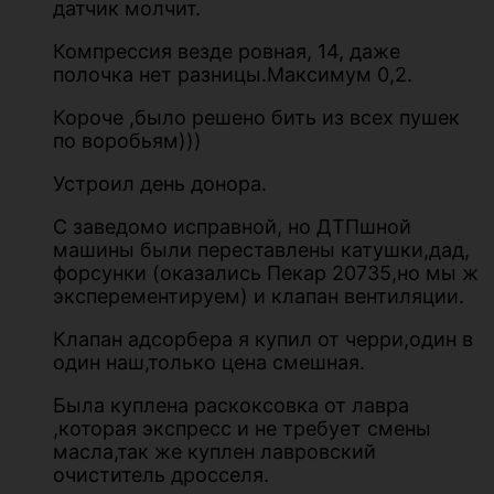
датчик молчит.
Компрессия везде ровная, 14, даже
полочка нет разницы.Максимум 0,2.
Короче ,было решено бить из всех пушек
по воробьям)))
Устроил день донора.
С заведомо исправной, но ДТПшной
машины были переставлены катушки,дад,
форсунки (оказались Пекар 20735,но мы ж
эксперементируем) и клапан вентиляции.
Клапан адсорбера я купил от черри,один в
один наш,только цена смешная.
Была куплена раскоксовка от лавра
,которая экспресс и не требует смены
масла,так же куплен лавровский
очиститель дросселя.