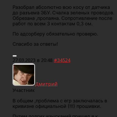
Разобрал абсолютно всю косу от датчика
до разъема ЭБУ. Счалка зеленых проводов.
Обрезана ,пропаяна. Сопротивление после
работ по всем 3 контактам 0,3 ом.
По адсорберу обязательно проверю.
Спасибо за ответы!
27.03.2023 в 20:48
#34524
Дмитрий
Участник
В общем ,проблема с егр заключалась в
кривизне официальной (!!!) прошивки.
Путем долгих изысканий пришел я к