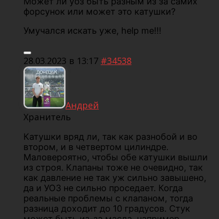
Может ли уоз быть разным из за самих
форсунок или может это катушки?
Умучался искать уже, help me!!!
28.03.2023 в 13:17
#34538
Андрей
Хранитель
Катушки вряд ли, так как разнобой и во
втором, и в четвертом цилиндре.
Маловероятно, чтобы обе катушки вышли
из строя. Клапаны тоже не очевидно, так
как давление не так уж сильно завышено,
да и УОЗ не сильно проседает. Когда
реальные проблемы с клапаном, тогда
разница доходит до 10 градусов. Стук
может быть из-за масла, например.