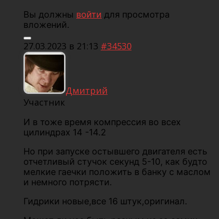
Вы должны
войти
для просмотра
вложений.
27.03.2023 в 21:13
#34530
Дмитрий
Участник
И в тоже время компрессия во всех
цилиндрах 14 -14.2
Но при запуске остывшего двигателя есть
отчетливый стучок секунд 5-10, как будто
мелкие гаечки положить в банку с маслом
и немного потрясти.
Гидрики новые,все 16 штук,оригинал.