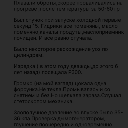
Плавали оброты,скорее проваливались на
прогреве ,после температуры за 50-60 гр
Был стучок при запуске холодной первые
секунд 15. Гидрики все поменяны, масло
поменяно,каналы продуты,маслоприемник
почищен. И все равно стучала.
Было некоторое расхождение уоз по
цилиндрам.
Изредка ( в этом году дважды,до этого 6
лет назад) посещала Р300.
Громко (на мой взгляд) цокала одна
форсунка.Не текла.Промывалась и со
снятием и без.Но щелкала зараза.Слушал
стетоскопом механика.
Злополучное давление во впуске было 35-
36 кпа.Проверка дымогенератором,
глушение поочередно и одновременно