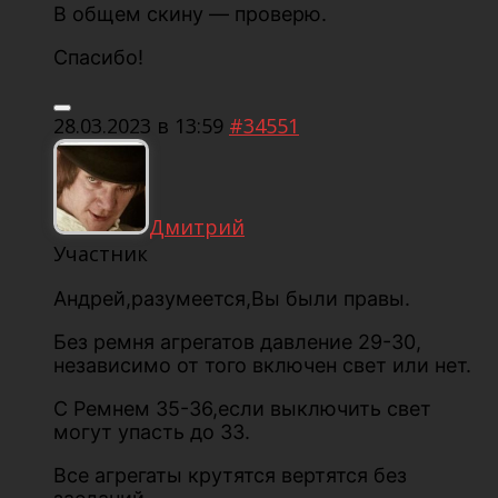
В общем скину — проверю.
Спасибо!
28.03.2023 в 13:59
#34551
Дмитрий
Участник
Андрей,разумеется,Вы были правы.
Без ремня агрегатов давление 29-30,
независимо от того включен свет или нет.
С Ремнем 35-36,если выключить свет
могут упасть до 33.
Все агрегаты крутятся вертятся без