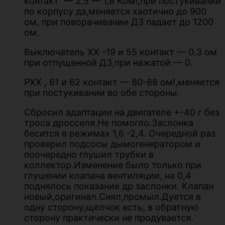
контакт — 2,5 — 1,8 Ком!,при постукивании
по корпусу дз,меняется хаотично до 900
ом, при поворачивании ДЗ падает до 1200
ом.
Выключатель ХХ -19 и 55 контакт — 0,3 ом
при отпущенной ДЗ,при нажатой — 0.
РХХ , 61 и 62 контакт — 80-88 ом!,меняется
при постукивании во обе стороны.
Сбросил адаптации на двигателе +-40 г без
троса дросселя.Не помогло.Заслонка
бесится в режимах 1,6 -2,4. Очередной раз
проверил подсосы дымогенератором и
поочередно глушил трубки в
коллектор.Изменение было только при
глушении клапана вентиляции, на 0,4
поднялось показание др заслонки. Клапан
новый,оригинал.Снял,промыл.Дуется в
одну сторону,щелчок есть, в обратную
сторону практически не продувается.