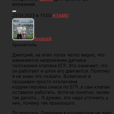
вложений.
23.03.2023 в 15:03
#34480
Андрей
Хранитель
Дмитрий, на этих логах четко видно, что
изменяется напряжение датчика
положения клапана ЕГР. Это означает, что
он работает и шток его двигается. Поэтому
я не знаю что сказать. Возможно в
прошивке просто отключена
корректировка смеси по ЕГР, а сам клапан
оставили работать. Хотя не понятно, зачем
так делать… Я думаю, это надо уточнить у
них, почему так произошло.
По подсосу. Давление в коллекторе не дает