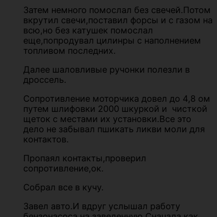
Затем немного помослал без свечей.Потом
вкрутил свечи,поставил форсы и с газом на
всю,но без катушек помослал
еще,попродувал цилинры с наполнением
топливом последних.
Далее шаловливые ручонки полезли в
дроссель.
Сопротивление моторчика довел до 4,8 ом
путем шлифовки 2000 шкуркой и чисткой
щеток с местами их установки.Все это
дело не забывал пшикать ликви моли для
контактов.
Пропаял контакты,проверил
сопротивление,ок.
Собрал все в кучу.
Завел авто.И вдруг услышал работу
бензонасоса на заведенную.Сначала как