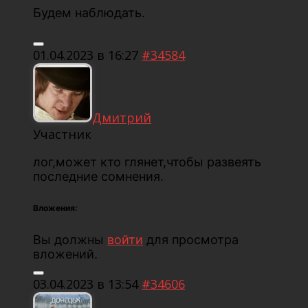
Будем наблюдать.
01.04.2023 в 16:27
#34584
Дмитрий
Участник
лог,может кто глянет,чтобы развеять
последние сомнения.
Вложения:
Вы должны
войти
для просмотра
вложений.
03.04.2023 в 13:54
#34606