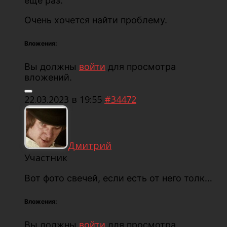
еще раз.
Очень хочется найти проблему.
Вложения:
Вы должны
войти
для просмотра
вложений.
22.03.2023 в 19:55
#34472
Дмитрий
Участник
Вот фото свечей, если есть от него толк…
Вложения:
Вы должны
войти
для просмотра