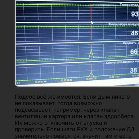
Подсос всё же имеется. Если дым ничего
не показывает, тогда возможно
подсасывает, например, через клапан
вентиляции картера или клапан адсорбера.
Их можно отключить от впуска и
проверить. Если шаги РХХ и положение ДЗ
значительно повысятся, значит там и есть