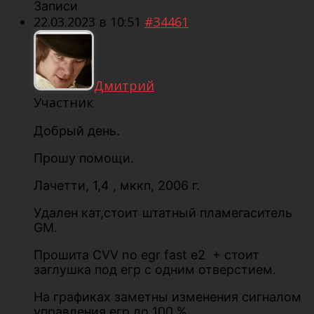
Записи
22.03.2023 в 10:51
#34461
Дмитрий
Участник
Добрый день.
Прошу помощи.
Лачетти, 1,4 , мккп, 2006 г.
Удален кат,стоит штатный пламегаситель
GM.
Прошита CVV no egr fast e2 + стоит
заглушка под егр с одним отверстием.
На графиках заметны изменения сигналом
управления егр до 100 %.