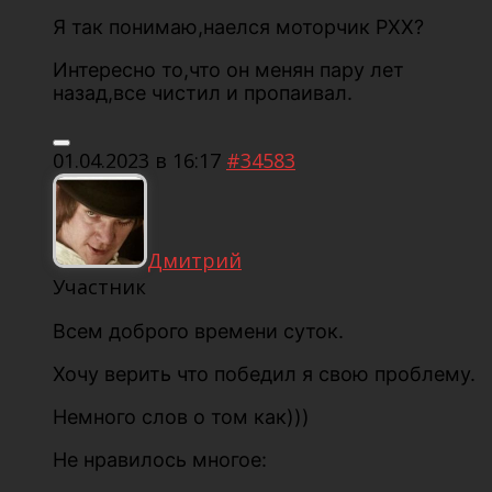
Я так понимаю,наелся моторчик РХХ?
Интересно то,что он менян пару лет
назад,все чистил и пропаивал.
01.04.2023 в 16:17
#34583
Дмитрий
Участник
Всем доброго времени суток.
Хочу верить что победил я свою проблему.
Немного слов о том как)))
Не нравилось многое: