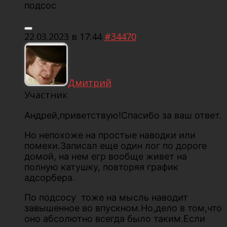
подсос
22.03.2023 в 17:44
#34470
Дмитрий
Участник
Андрей,приветствую!Спасибо за ваш ответ.
Но непохоже на простые наводки или
помехи.Записал еще один лог по дороге
домой, на нем егр вообще живет на
полную катушку, повторяя график
адсорбера.
По подсосу тоже на мысль наводит
завышенное во впускном.Но,дело в том,что
оно абсолютно всегда было таким.Если