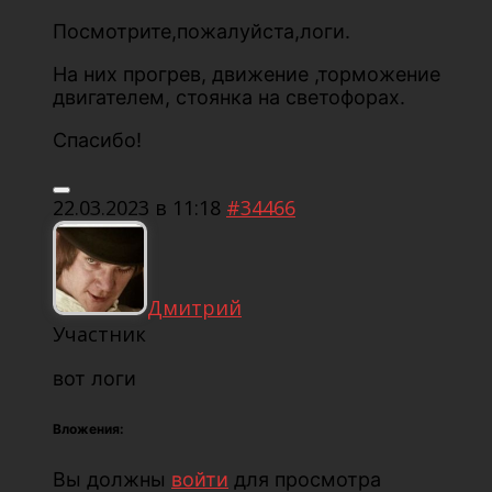
Посмотрите,пожалуйста,логи.
На них прогрев, движение ,торможение
двигателем, стоянка на светофорах.
Спасибо!
22.03.2023 в 11:18
#34466
Дмитрий
Участник
вот логи
Вложения:
Вы должны
войти
для просмотра