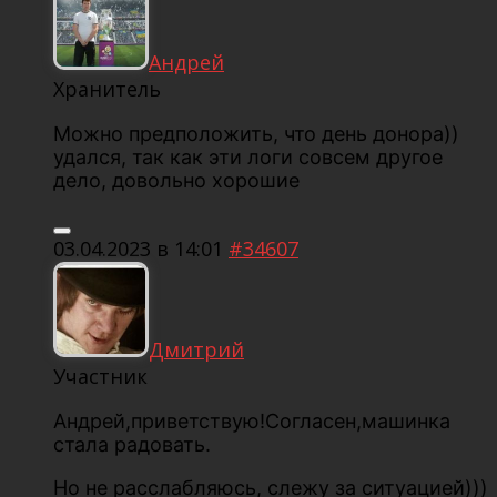
Андрей
Хранитель
Можно предположить, что день донора))
удался, так как эти логи совсем другое
дело, довольно хорошие
03.04.2023 в 14:01
#34607
Дмитрий
Участник
Андрей,приветствую!Согласен,машинка
стала радовать.
Но не расслабляюсь, слежу за ситуацией)))