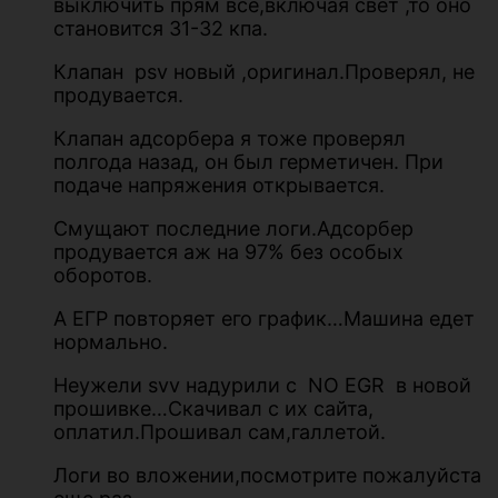
выключить прям все,включая свет ,то оно
становится 31-32 кпа.
Клапан psv новый ,оригинал.Проверял, не
продувается.
Клапан адсорбера я тоже проверял
полгода назад, он был герметичен. При
подаче напряжения открывается.
Смущают последние логи.Адсорбер
продувается аж на 97% без особых
оборотов.
А ЕГР повторяет его график…Машина едет
нормально.
Неужели svv надурили с NO EGR в новой
прошивке…Скачивал с их сайта,
оплатил.Прошивал сам,галлетой.
Логи во вложении,посмотрите пожалуйста