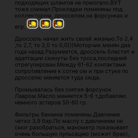
подходящих шлангов не помогало.ВУТ
тоже снимал.Прокладки поменяны под
коллектором, дросселем,на форсунках и
егр.
Дроссель начал жить своей жизнью.То 2,4
,то 2,7, то 2,0 то 0,0)))Моторчик менян два
года назад.Разумеется, дроссель блестит и
адаптации скинуты без троса,последний
отрегулирован.Между 61-62 контактами
сопротивление к сотне ом и при стуке по
дросселю меняется туда сюда.
Промывалась без снятия форсунок
Лавром.Масло меняется 5-6 т,добавляю
немного эстеров 50-60 гр.
Фильтры бензина поменяны.Давление
четко 3,9 бар.По маслу с давлением не
смог разобраться, манометр показывает
очень большую пульсацию (может брак),