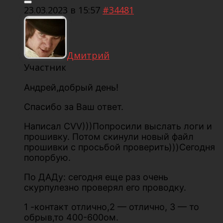
23.03.2023 в 15:57
#34481
Дмитрий
Участник
Андрей,добрый день!
Спасибо за Ваш ответ.
Написал CVV)))Попросили выслать логи и
прошивку. Потом скинули новый файл
прошивки с просьбой проверить)))Сегодня
попорбую.
По ДАДу: сегодня еще раз очень
скурпулезно проверял его проводку.
1 -контакт отлично,2 — отлично, 3 — то
обрыв,то 400-600ом.