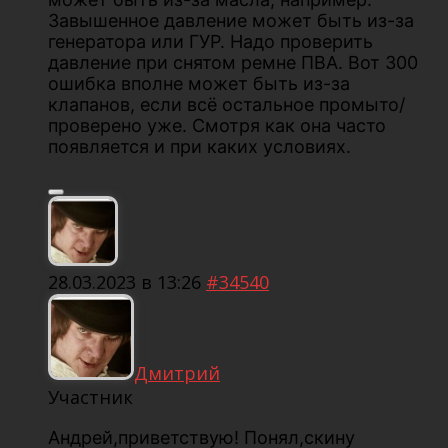
Завышенное давление может быть из-за
генератора или ГУР. Надо проверить
давление при снятом ремне ПВА. Вот 300
ошибка вполне может быть из-за
клапанов, если всё остальное промыто/
проверено уже. Смотря как она часто
появляется и при каких условиях.
28.03.2023 в 13:26
#34540
Дмитрий
Участник
Андрей,приветствую! Понял,скину