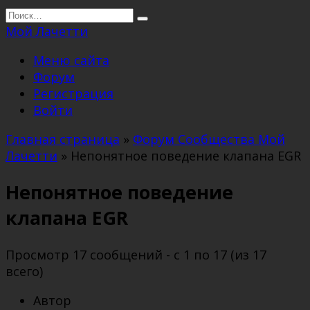
Перейти
Search
к
for:
Мой Лачетти
содержанию
Меню сайта
Форум
Регистрация
Войти
Главная страница
»
Форум Сообщества Мой
Лачетти
»
Непонятное поведение клапана EGR
Непонятное поведение
клапана EGR
Просмотр 17 сообщений - с 1 по 17 (из 17
всего)
Автор