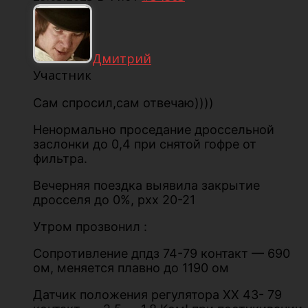
Дмитрий
Участник
Сам спросил,сам отвечаю))))
Ненормально проседание дроссельной
заслонки до 0,4 при снятой гофре от
фильтра.
Вечерняя поездка выявила закрытие
дросселя до 0%, рхх 20-21
Утром прозвонил :
Сопротивление дпдз 74-79 контакт — 690
ом, меняется плавно до 1190 ом
Датчик положения регулятора ХХ 43- 79