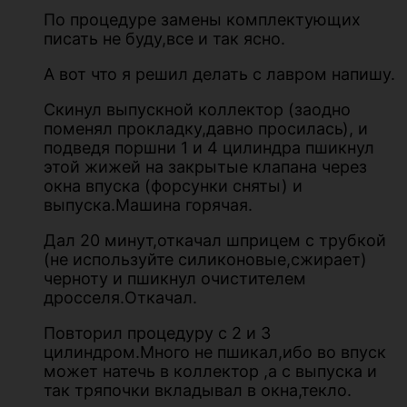
По процедуре замены комплектующих
писать не буду,все и так ясно.
А вот что я решил делать с лавром напишу.
Скинул выпускной коллектор (заодно
поменял прокладку,давно просилась), и
подведя поршни 1 и 4 цилиндра пшикнул
этой жижей на закрытые клапана через
окна впуска (форсунки сняты) и
выпуска.Машина горячая.
Дал 20 минут,откачал шприцем с трубкой
(не используйте силиконовые,сжирает)
черноту и пшикнул очистителем
дросселя.Откачал.
Повторил процедуру с 2 и 3
цилиндром.Много не пшикал,ибо во впуск
может натечь в коллектор ,а с выпуска и
так тряпочки вкладывал в окна,текло.