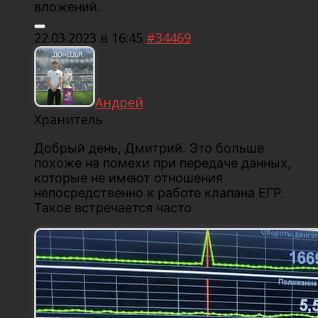
вложений.
22.03.2023 в 16:45
#34469
Андрей
Хранитель
Добрый день, Дмитрий. Это больше
похоже на помехи при передаче данных,
которые не имеют отношения
непосредственно к работе клапана ЕГР.
Такое встречается часто