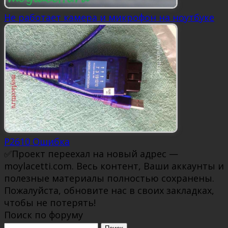
Не работает камера и микрофон на ноутбуке
P2610 Ошибка
✅Проект переехал на новый адрес —
moylacetti.com. Весь контент, Ваши аккаунты и
полезные материалы полностью сохранены.
Пожалуйста, обновите нас в своих закладках,
чтобы не потерять!
Поиск по форуму
Поиск: