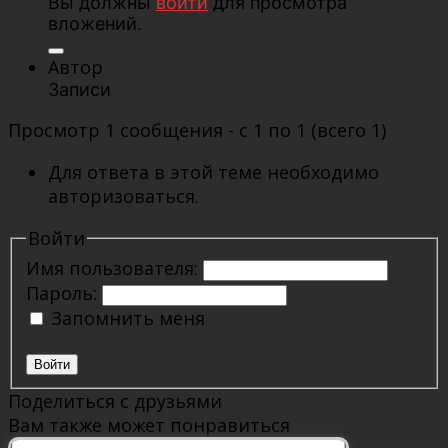
Вы должны
войти
для просмотра
вложений.
Автор
Записи
Просмотр 1 сообщения - с 1 по 1 (всего 1)
Для ответа в этой теме необходимо
авторизоваться.
Войти
Имя пользователя:
Пароль:
Запомнить меня
Войти
Поделиться с друзьями
Вам также может понравиться