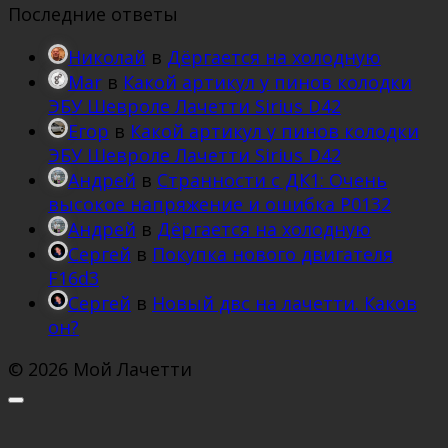
Последние ответы
Николай
в
Дёргается на холодную
Mar
в
Какой артикул у пинов колодки
ЭБУ Шевроле Лачетти Sirius D42
Егор
в
Какой артикул у пинов колодки
ЭБУ Шевроле Лачетти Sirius D42
Андрей
в
Странности с ДК1: Очень
высокое напряжение и ошибка Р0132
Андрей
в
Дёргается на холодную
Сергей
в
Покупка нового двигателя
F16d3
Сергей
в
Новый двс на лачетти. Каков
он?
© 2026 Мой Лачетти