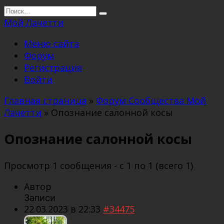
Перейти
Search
к
for:
Мой Лачетти
содержанию
Меню сайта
Форум
Регистрация
Войти
Главная страница
»
Форум Сообщества Мой
Лачетти
»
Опознание салонной косы
Опознание салонной косы
Просмотр 1 сообщения - с 1 по 1 (всего 1)
Автор
Записи
22.03.2023 в 22:33
#34475