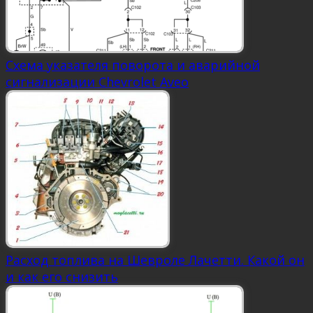
Схема указателя поворота и аварийной
сигнализации Chevrolet Aveo
Расход топлива на Шевроле Лачетти. Какой он
и как его снизить