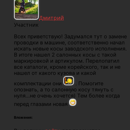
Дмитрий
Участник
Всех приветствую! Задумался тут о замене
проводки в машине, соответственно начал
искать новые косы заводского исполнения.
В итоге нашел 2 салонных косы с такой
маркировкой и артикулом. Перелопатил
все каталоги, кроме корейского, так и не
нашел от какого кузова и какой
комплектации они
. Помогите
опознать, а то салонную косу тянуть с
нуля…не очень хочется) Тем более когда
перед глазами новая
Вложения: