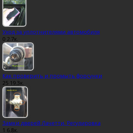
Уход за уплотнителями автомобиля
0
2.7к.
Как проверить и промыть форсунки
25
19.3к.
Замки дверей Лачетти. Регулировка
1
6.8к.