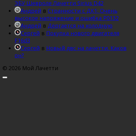
ЭБУ Шевроле Лачетти Sirius D42
Андрей
в
Странности с ДК1: Очень
высокое напряжение и ошибка Р0132
Андрей
в
Дёргается на холодную
Сергей
в
Покупка нового двигателя
F16d3
Сергей
в
Новый двс на лачетти. Каков
он?
© 2026 Мой Лачетти