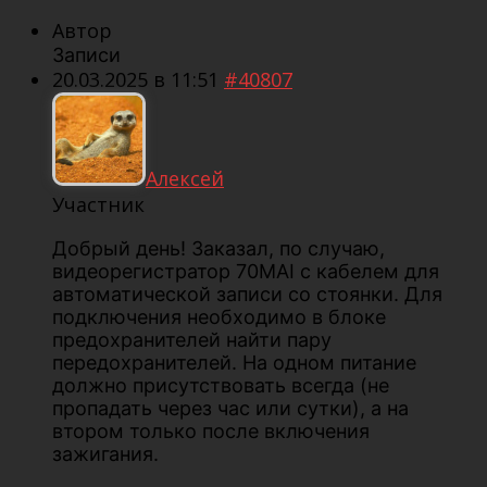
Автор
Записи
20.03.2025 в 11:51
#40807
Алексей
Участник
Добрый день! Заказал, по случаю,
видеорегистратор 70MAI с кабелем для
автоматической записи со стоянки. Для
подключения необходимо в блоке
предохранителей найти пару
передохранителей. На одном питание
должно присутствовать всегда (не
пропадать через час или сутки), а на
втором только после включения
зажигания.