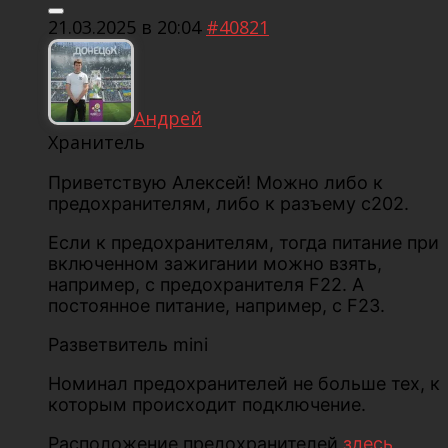
21.03.2025 в 20:04
#40821
Андрей
Хранитель
Приветствую Алексей! Можно либо к
предохранителям, либо к разъему с202.
Если к предохранителям, тогда питание при
включенном зажигании можно взять,
например, с предохранителя F22. А
постоянное питание, например, с F23.
Разветвитель mini
Номинал предохранителей не больше тех, к
которым происходит подключение.
Расположение предохранителей
здесь