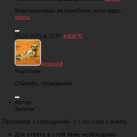
Электросхемы автомобиля, если надо,
здесь
25.03.2025 в 15:37
#40870
Алексей
Участник
Спасибо, громадное!
Автор
Записи
Просмотр 3 сообщений - с 1 по 3 (из 3 всего)
Для ответа в этой теме необходимо