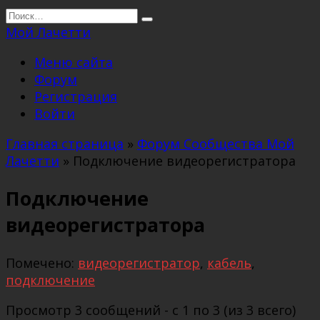
Перейти
Search
к
for:
Мой Лачетти
содержанию
Меню сайта
Форум
Регистрация
Войти
Главная страница
»
Форум Сообщества Мой
Лачетти
»
Подключение видеорегистратора
Подключение
видеорегистратора
Помечено:
видеорегистратор
,
кабель
,
подключение
Просмотр 3 сообщений - с 1 по 3 (из 3 всего)