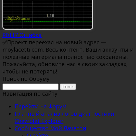
P0117 Ошибка
✅Проект переехал на новый адрес —
moylacetti.com. Весь контент, Ваши аккаунты и
полезные материалы полностью сохранены.
Пожалуйста, обновите нас в своих закладках,
чтобы не потерять!
Поиск по форуму
Поиск:
Навигация по сайту
Перейти на Форум
Платный анализ логов диагностики
Chevrolet Explorer
Сообщество Мой Лачетти
О сайте