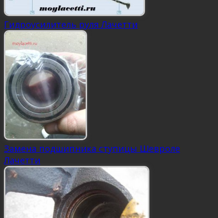
Гидроусилитель руля Лачетти
Замена подшипника ступицы Шевроле
Лачетти