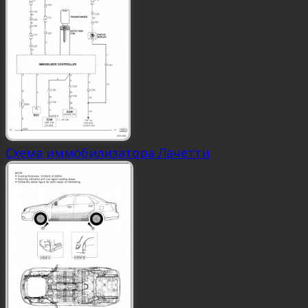
Схема иммобилизатора Лачетти