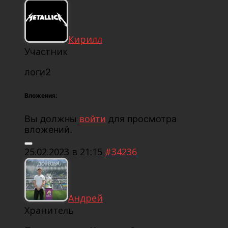
Кирилл
Участник
логи2
Вложения:
Вы должны
войти
для просмотра
вложений.
25.02.2023 в 21:15
#34236
Андрей
Хранитель