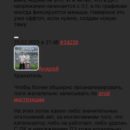
напряжение начинается с 0,1, а по графикам
иногда фиксируется меньше. Наверное это
уже оффтоп, если нужно, создам новую
тему
25.02.2023 в 21:48
#34238
Андрей
Хранитель
Чтобы более обширно проанализировать,
логи желательно записывать по
этой
инструкции
На этих логах каких-либо значительных
отклонений нет, за исключением того, что
катализатор либо не работает, либо удален.
С ДК и напряжением ДЗ тоже нормально