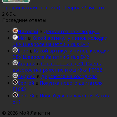
Прошивка (чип-тюнинг) Шевроле Лачетти
2
6.9к.
Последние ответы
Николай
в
Дёргается на холодную
Mar
в
Какой артикул у пинов колодки
ЭБУ Шевроле Лачетти Sirius D42
Егор
в
Какой артикул у пинов колодки
ЭБУ Шевроле Лачетти Sirius D42
Андрей
в
Странности с ДК1: Очень
высокое напряжение и ошибка Р0132
Андрей
в
Дёргается на холодную
Сергей
в
Покупка нового двигателя
F16d3
Сергей
в
Новый двс на лачетти. Каков
он?
© 2026 Мой Лачетти