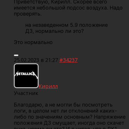
Приветствую, Кирилл. Скорее всего
имеется небольшой подсос воздуха. Надо
проверять.
на незаведенном 5.9 положение
ДЗ, нормально ли это?
Это нормально
25.02.2023 в 21:27
#34237
Кирилл
Участник
Благодарю, а не могли бы посмотреть
логи, в целом нет ли отклонений каких-
либо по значениям основным? Напряжение
положения ДЗ смущает, иногда оно скачет
вниз, норма ли это? И я читал, что в ДК1