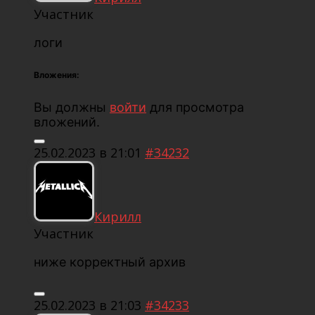
Участник
логи
Вложения:
Вы должны
войти
для просмотра
вложений.
25.02.2023 в 21:01
#34232
Кирилл
Участник
ниже корректный архив
25.02.2023 в 21:03
#34233