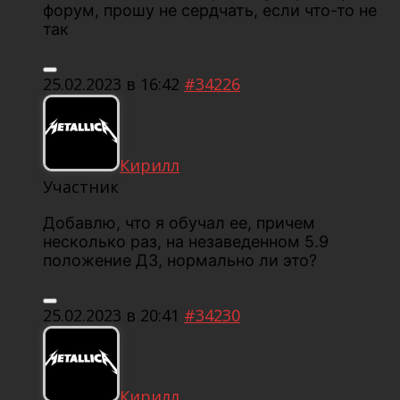
форум, прошу не сердчать, если что-то не
так
25.02.2023 в 16:42
#34226
Кирилл
Участник
Добавлю, что я обучал ее, причем
несколько раз, на незаведенном 5.9
положение ДЗ, нормально ли это?
25.02.2023 в 20:41
#34230
Кирилл