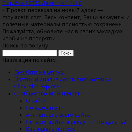
Ошибка P0336 Лачетти 1.4/1.6
✅Проект переехал на новый адрес —
moylacetti.com. Весь контент, Ваши аккаунты и
полезные материалы полностью сохранены.
Пожалуйста, обновите нас в своих закладках,
чтобы не потерять!
Поиск по форуму
Поиск:
Навигация по сайту
Перейти на Форум
Платный анализ логов диагностики
Chevrolet Explorer
Сообщество Мой Лачетти
О сайте
Пользователи
Активность всего сайта
Не могу войти в аккаунт. Что делать?
Как задать вопрос