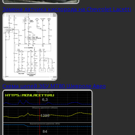
Замена датчика кислорода на Chevrolet Lacetti
Схема цепей ЭБУ MT80 Шевроле Авео