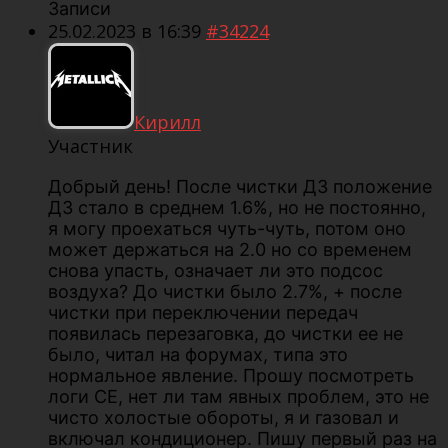
Записи
25.02.2023 в 16:39
#34224
Кирилл
Участник
Добрый день! После чистки ДЗ положение
ДЗ стало в среднем 1.6%, но не постоянно,
я могу проехаться чуть-чуть, потом оно
может держаться на 2.0 но со временем
снова упасть, означает ли это подсос
воздуха? До чистки было 2.7%, + после
чистки при переключении передач
появилась перезаговка, до чистки ее не
было, читал на форумах, типа это
нормальное явление. Прошу посмотреть
логи СЕ, нет ли там явных проблем, это не
чисто холостые обороты, я и газовал и
включал кондиционер. Пишу первый раз на