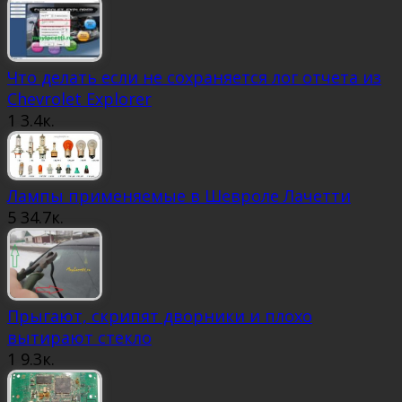
Что делать если не сохраняется лог отчета из
Chevrolet Explorer
1
3.4к.
Лампы применяемые в Шевроле Лачетти
5
34.7к.
Прыгают, скрипят дворники и плохо
вытирают стекло
1
9.3к.