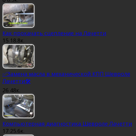
Как прокачать сцепление на Лачетти
15
18.8к.
✅Замена масла в механической КПП Шевроле
Лачетти🛠
26
48к.
Компьютерная диагностика Шевроле Лачетти
17
25.6к.