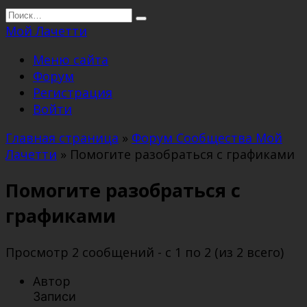
Перейти
Search
к
for:
Мой Лачетти
содержанию
Меню сайта
Форум
Регистрация
Войти
Главная страница
»
Форум Сообщества Мой
Лачетти
»
Помогите разобраться с графиками
Помогите разобраться с
графиками
Просмотр 2 сообщений - с 1 по 2 (из 2 всего)
Автор
Записи