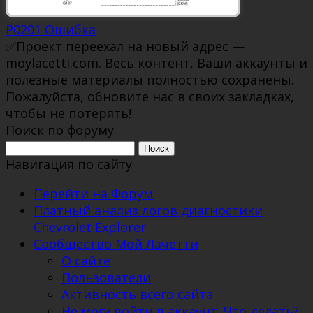
P0201 Ошибка
✅Проект переехал на новый адрес —
moylacetti.com. Весь контент, Ваши аккаунты и
полезные материалы полностью сохранены.
Пожалуйста, обновите нас в своих закладках,
чтобы не потерять!
Поиск по форуму
Поиск:
Навигация по сайту
Перейти на Форум
Платный анализ логов диагностики
Chevrolet Explorer
Сообщество Мой Лачетти
О сайте
Пользователи
Активность всего сайта
Не могу войти в аккаунт. Что делать?