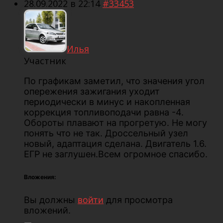
28.09.2022 в 22:14
#33453
Илья
Участник
По графикам заметил, что значения угол
опережения зажигания уходит
периодически в минус и накопленная
коррекция топливоподачи равна -4.
Обороты плавают на прогретую. Не могу
понять что не так. Дроссельный узел
новый, адаптация сделана. Двигатель 1.6.
ЕГР не заглушен.Всем огромное спасибо.
Вложения:
Вы должны
войти
для просмотра
вложений.