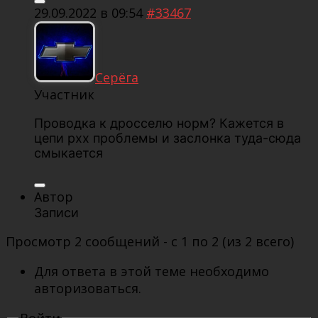
29.09.2022 в 09:54
#33467
Серёга
Участник
Проводка к дросселю норм? Кажется в
цепи рхх проблемы и заслонка туда-сюда
смыкается
Автор
Записи
Просмотр 2 сообщений - с 1 по 2 (из 2 всего)
Для ответа в этой теме необходимо
авторизоваться.