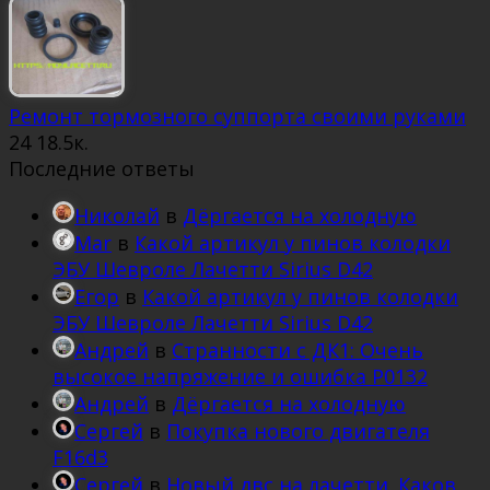
Ремонт тормозного суппорта своими руками
24
18.5к.
Последние ответы
Николай
в
Дёргается на холодную
Mar
в
Какой артикул у пинов колодки
ЭБУ Шевроле Лачетти Sirius D42
Егор
в
Какой артикул у пинов колодки
ЭБУ Шевроле Лачетти Sirius D42
Андрей
в
Странности с ДК1: Очень
высокое напряжение и ошибка Р0132
Андрей
в
Дёргается на холодную
Сергей
в
Покупка нового двигателя
F16d3
Сергей
в
Новый двс на лачетти. Каков