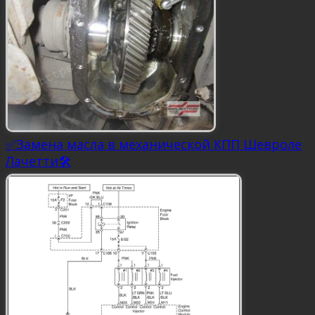
✅Замена масла в механической КПП Шевроле
Лачетти🛠