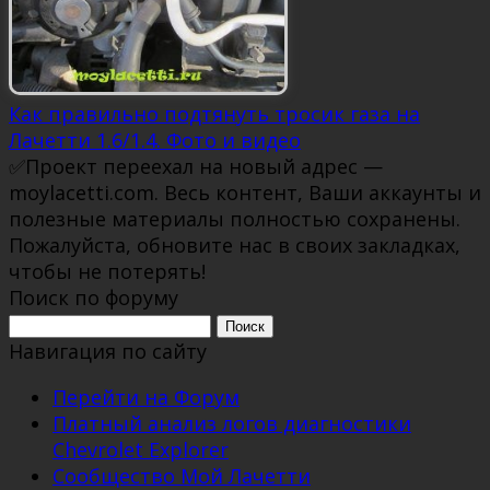
Как правильно подтянуть тросик газа на
Лачетти 1.6/1.4. Фото и видео
✅Проект переехал на новый адрес —
moylacetti.com. Весь контент, Ваши аккаунты и
полезные материалы полностью сохранены.
Пожалуйста, обновите нас в своих закладках,
чтобы не потерять!
Поиск по форуму
Поиск:
Навигация по сайту
Перейти на Форум
Платный анализ логов диагностики
Chevrolet Explorer
Сообщество Мой Лачетти