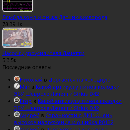
Лямбда зонд и он же Датчик кислорода
78
39.1к.
Насос гидроусилителя Лачетти
5
3.5к.
Последние ответы
Николай
в
Дёргается на холодную
Mar
в
Какой артикул у пинов колодки
ЭБУ Шевроле Лачетти Sirius D42
Егор
в
Какой артикул у пинов колодки
ЭБУ Шевроле Лачетти Sirius D42
Андрей
в
Странности с ДК1: Очень
высокое напряжение и ошибка Р0132
Андрей
в
Дёргается на холодную