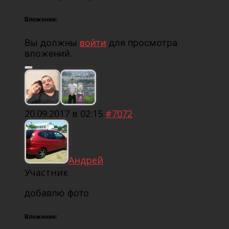
Вложения:
Вы должны
войти
для просмотра
вложений.
20.09.2017 в 02:15
#7072
Андрей
Участник
добавлю фото
Вложения: