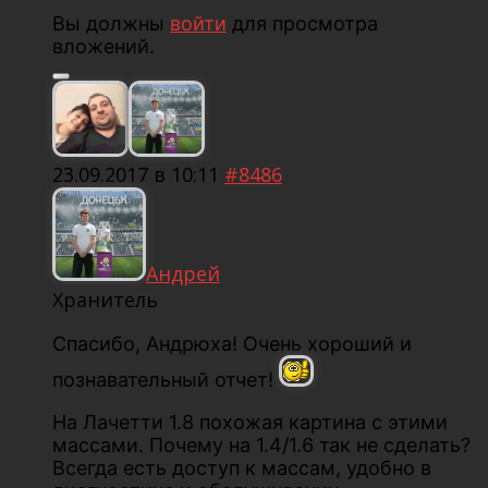
Вы должны
войти
для просмотра
вложений.
23.09.2017 в 10:11
#8486
Андрей
Хранитель
Спасибо, Андрюха! Очень хороший и
познавательный отчет!
На Лачетти 1.8 похожая картина с этими
массами. Почему на 1.4/1.6 так не сделать?
Всегда есть доступ к массам, удобно в