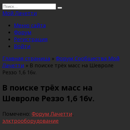
Перейти
Search
к
for:
Мой Лачетти
содержанию
Меню сайта
Форум
Регистрация
Войти
Главная страница
»
Форум Сообщества Мой
Лачетти
»
В поиске трёх масс на Шевроле
Реззо 1,6 16v.
В поиске трёх масс на
Шевроле Реззо 1,6 16v.
Помечено:
Форум Лачетти
,
элктрооборудование