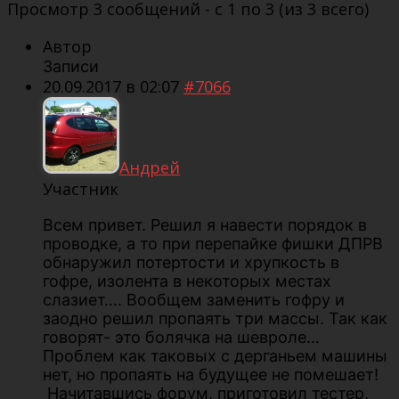
Просмотр 3 сообщений - с 1 по 3 (из 3 всего)
Автор
Записи
20.09.2017 в 02:07
#7066
Андрей
Участник
Всем привет. Решил я навести порядок в
проводке, а то при перепайке фишки ДПРВ
обнаружил потертости и хрупкость в
гофре, изолента в некоторых местах
слазиет…. Вообщем заменить гофру и
заодно решил пропаять три массы. Так как
говорят- это болячка на шевроле…
Проблем как таковых с дерганьем машины
нет, но пропаять на будущее не помешает!
Начитавшись форум, приготовил тестер,