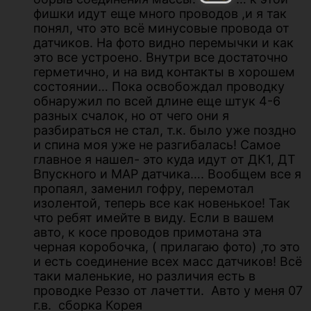
фишки идут еще много проводов ,и я так
понял, что это всё минусовые провода от
датчиков. На фото видно перемычки и как
это все устроено. Внутри все достаточно
герметично, и на вид контакты в хорошем
состоянии… Пока освобождал проводку
обнаружил по всей длине еще штук 4-6
разных счалок, но от чего они я
разбираться не стал, т.к. было уже поздно
и спина моя уже не разгибалась! Самое
главное я нашел- это куда идут от ДК1, ДТ
Впускного и МАР датчика…. Вообщем все я
пропаял, заменил гофру, перемотал
изолентой, теперь все как новенькое! Так
что ребят имейте в виду. Если в вашем
авто, к косе проводов примотана эта
черная коробочка, ( прилагаю фото) ,то это
и есть соединение всех масс датчиков! Всё
таки маленькие, но различия есть в
проводке Реззо от лачетти. Авто у меня 07
г.в. сборка Корея