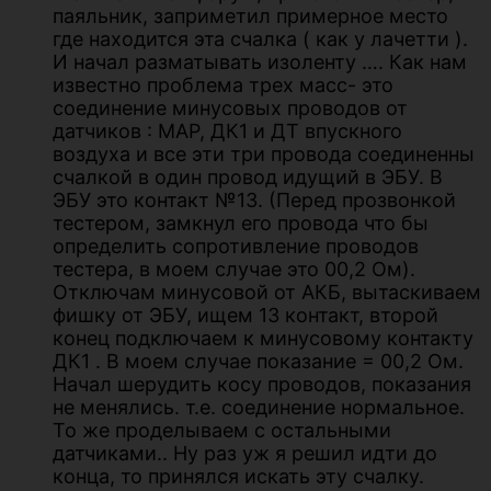
паяльник, заприметил примерное место
где находится эта счалка ( как у лачетти ).
И начал разматывать изоленту …. Как нам
известно проблема трех масс- это
соединение минусовых проводов от
датчиков : МАР, ДК1 и ДТ впускного
воздуха и все эти три провода соединенны
счалкой в один провод идущий в ЭБУ. В
ЭБУ это контакт №13. (Перед прозвонкой
тестером, замкнул его провода что бы
определить сопротивление проводов
тестера, в моем случае это 00,2 Ом).
Отключам минусовой от АКБ, вытаскиваем
фишку от ЭБУ, ищем 13 контакт, второй
конец подключаем к минусовому контакту
ДК1 . В моем случае показание = 00,2 Ом.
Начал шерудить косу проводов, показания
не менялись. т.е. соединение нормальное.
То же проделываем с остальными
датчиками.. Ну раз уж я решил идти до
конца, то принялся искать эту счалку.