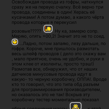
Освобождая провода из гофры, наткнулся
сразу же на первую счалку. Всё верно три
провода, соединены в один! Херась её
кусачками! А потом думаю, а какого чёрта
провода которые я перекусил
розовые?????
Ну ка, замерю сопр.
Меряю, опять =00,2! Значит это не то соед.
…Ладно, потом запаяю, лезу дальше, по
гофре. Короче, мне пришлось размотать
весь шлейф проводов ( дело это скажу вам
, мало приятное, очень не удобно, и руки в
этом клее от изоленты, просто трэш!)
Размотав все, обнаружил, что от наших
датчиков минусовые провода идут в
какую- то черную коробочку, ОППА!. Вроде
кто то говорил, что это типа обд разъем
для программирования производителем,
но оказалось это не так! Вскрыв эту
коробочку тестер моментально показал
обрыв соединения массы.
… к этой