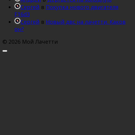
Сергей
в
Покупка нового двигателя
F16d3
Сергей
в
Новый двс на лачетти. Каков
он?
© 2026 Мой Лачетти