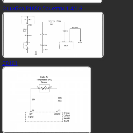
Ошибка P1650 Лачетти 1.4/1.6
C0161