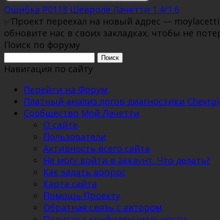
Ошибка P0113 Шевроле Лачетти 1.4/1.6
✅Проект переехал на новый адрес — moylacett
обновите нас в своих закладках, чтобы не поте
Поиск по форуму
Поиск:
Навигация по сайту
Перейти на Форум
Платный анализ логов диагностики Chevrole
Сообщество Мой Лачетти
О сайте
Пользователи
Активность всего сайта
Не могу войти в аккаунт. Что делать?
Как задать вопрос
Карта сайта
Помощь Проекту
Обратная связь с автором
Политика конфиденциальности