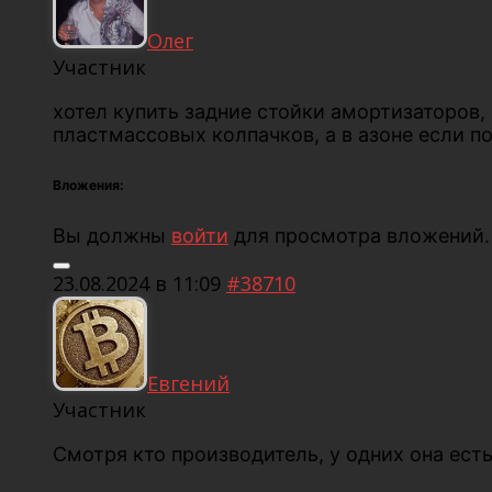
Олег
Участник
хотел купить задние стойки амортизаторов, 
пластмассовых колпачков, а в азоне если по
Вложения:
Вы должны
войти
для просмотра вложений.
23.08.2024 в 11:09
#38710
Евгений
Участник
Смотря кто производитель, у одних она есть,