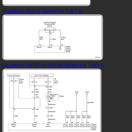
Ошибка P0112 Лачетти 1.4/1.6
Ошибки Р0107 и Р0108 Лачетти 1.4/1.6