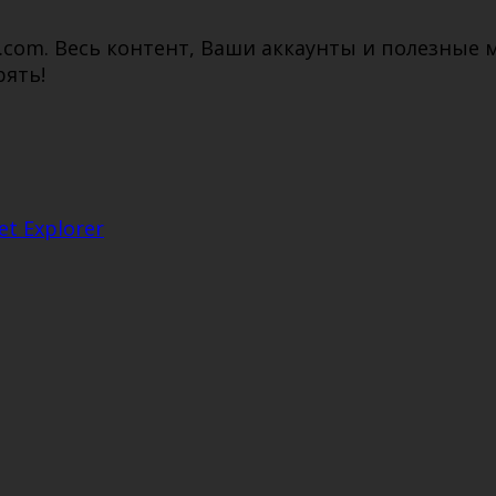
i.com. Весь контент, Ваши аккаунты и полезные
рять!
t Explorer