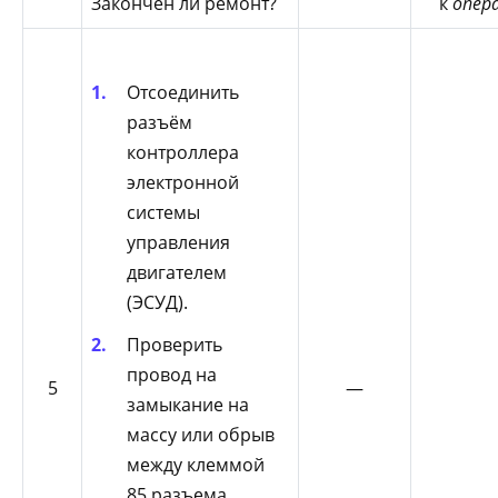
Закончен ли ремонт?
к
опер
Отсоединить
разъём
контроллера
электронной
системы
управления
двигателем
(ЭСУД).
Проверить
провод на
5
—
замыкание на
массу или обрыв
между клеммой
85 разъема