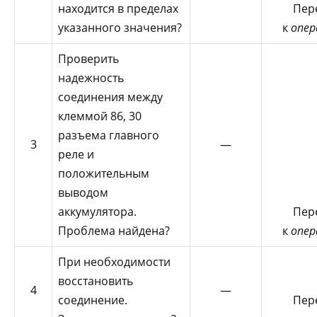
находится в пределах
Пер
указанного значения?
к
опер
Проверить
надежность
соединения между
клеммой 86, 30
разъема главного
3
—
реле и
положительным
выводом
аккумулятора.
Пер
Проблема найдена?
к
опер
При необходимости
восстановить
4
—
соединение.
Пер