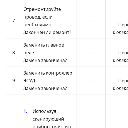
Отремонтируйте
провод, если
7
—
необходимо.
Пер
Закончен ли ремонт?
к
опер
Заменить главное
8
реле.
—
Пер
Замена закончена?
к
опер
Заменить контроллер
9
ЭСУД.
—
Пер
Замена закончена?
к
опер
Используя
сканирующий
прибор, очистить