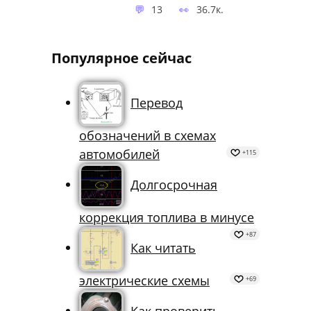
13
36.7к.
Популярное сейчас
Перевод
обозначений в схемах
автомобилей
+115
Долгосрочная
коррекция топлива в минусе
+87
Как читать
электрические схемы
+69
Как проверить