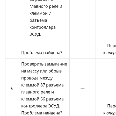
главного реле и
клеммой 7
разъема
контроллера
ЭСУД.
Пер
Проблема найдена?
к
опер
Проверить замыкание
на массу или обрыв
провода между
клеммой 87 разъема
6
—
главного реле и
клеммой 66 разъема
контроллера ЭСУД.
Пер
Проблема найдена?
к
опер