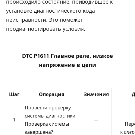
происходило состояние, приводившее к
установке диагностического кода
неисправности. Это поможет
продиагностировать условия.
DTC P1611 Главное реле, низкое
напряжение в цепи
Шаг
Операция
Значения
Д
Провести проверку
системы диагностики.
1
—
Проверка системы
Пер
завершена?
к
опер