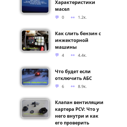
Характеристики
масел
0
1.2к.
Как слить бензин с
инжекторной
машины
4
4.4к.
Что будет если
отключить АБС
6
8.9к.
Клапан вентиляции
картера PCV: Что у
него внутри и как
его проверить