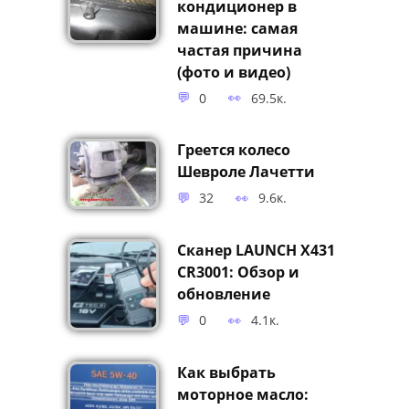
кондиционер в
машине: самая
частая причина
(фото и видео)
0
69.5к.
Греется колесо
Шевроле Лачетти
32
9.6к.
Сканер LAUNCH X431
CR3001: Обзор и
обновление
0
4.1к.
Как выбрать
моторное масло: