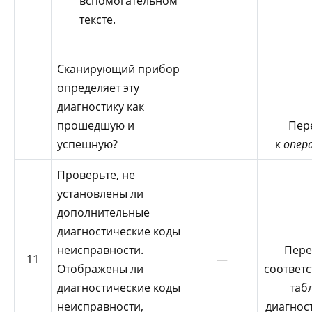
вспомогательном
тексте.
Сканирующий прибор
определяет эту
диагностику как
прошедшую и
Пер
успешную?
к
опер
Проверьте, не
установлены ли
дополнительные
диагностические коды
неисправности.
Пере
11
—
Отображены ли
соответ
диагностические коды
таб
неисправности,
диагнос