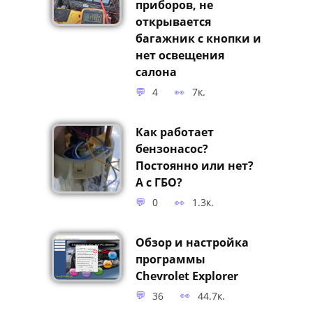
приборов, не
открывается
багажник с кнопки и
нет освещения
салона
4
7к.
Как работает
бензонасос?
Постоянно или нет?
А с ГБО?
0
1.3к.
Обзор и настройка
программы
Chevrolet Explorer
36
44.7к.