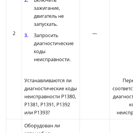
зажигание,
двигатель не
запускать.
2
—
Запросить
диагностические
коды
неисправности.
Устанавливаются ли
Пер
диагностические коды
соответ
неисправности Р1380,
диагнос
Р1381, Р1391, Р1392
к
или Р1393?
неиспр
Оборудован ли