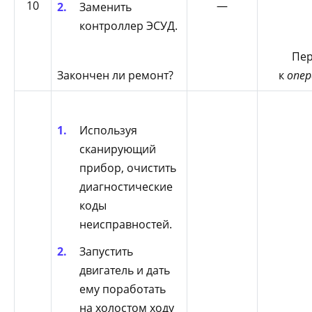
10
—
Заменить
контроллер ЭСУД.
Пер
Закончен ли ремонт?
к
опер
Используя
сканирующий
прибор, очистить
диагностические
коды
неисправностей.
Запустить
двигатель и дать
ему поработать
на холостом ходу