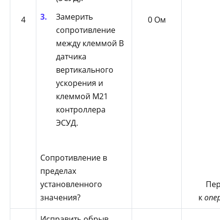
Замерить
4
0 Ом
сопротивление
между клеммой В
датчика
вертикального
ускорения и
клеммой М21
контроллера
ЭСУД.
Сопротивление в
пределах
установленного
Пер
значения?
к
опе
Исправить обрыв