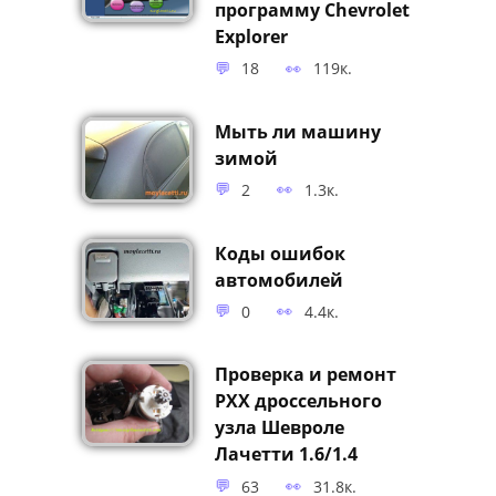
программу Chevrolet
Explorer
18
119к.
Мыть ли машину
зимой
2
1.3к.
Коды ошибок
автомобилей
0
4.4к.
Проверка и ремонт
РХХ дроссельного
узла Шевроле
Лачетти 1.6/1.4
63
31.8к.