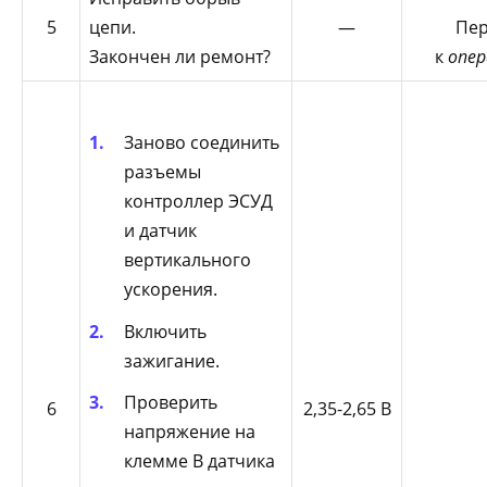
5
цепи.
—
Пер
Закончен ли ремонт?
к
опер
Заново соединить
разъемы
контроллер ЭСУД
и датчик
вертикального
ускорения.
Включить
зажигание.
Проверить
6
2,35-2,65 В
напряжение на
клемме В датчика