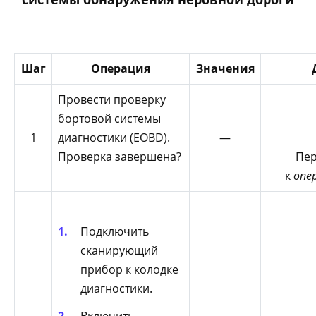
Шаг
Операция
Значения
Провести проверку
бортовой системы
1
диагностики (EOBD).
—
Проверка завершена?
Пер
к
опе
Подключить
сканирующий
прибор к колодке
диагностики.
Включить