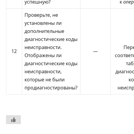
успешную?
к
опер
Проверьте, не
установлены ли
дополнительные
диагностические коды
неисправности.
Пер
12
—
Отображены ли
соответ
диагностические коды
таб
неисправности,
диагно
которые не были
ко
продиагностированы?
неиспр