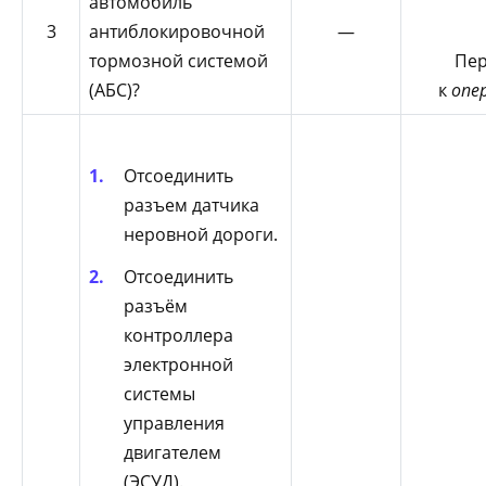
автомобиль
3
антиблокировочной
—
тормозной системой
Пер
(АБС)?
к
опе
Отсоединить
разъем датчика
неровной дороги.
Отсоединить
разъём
контроллера
электронной
системы
управления
двигателем
(ЭСУД).