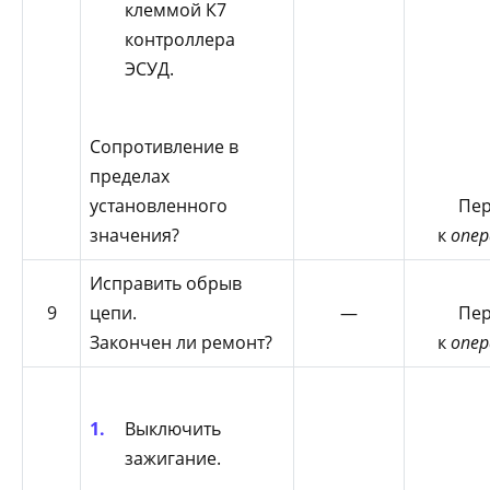
клеммой К7
контроллера
ЭСУД.
Сопротивление в
пределах
установленного
Пер
значения?
к
опер
Исправить обрыв
9
цепи.
—
Пер
Закончен ли ремонт?
к
опер
Выключить
зажигание.