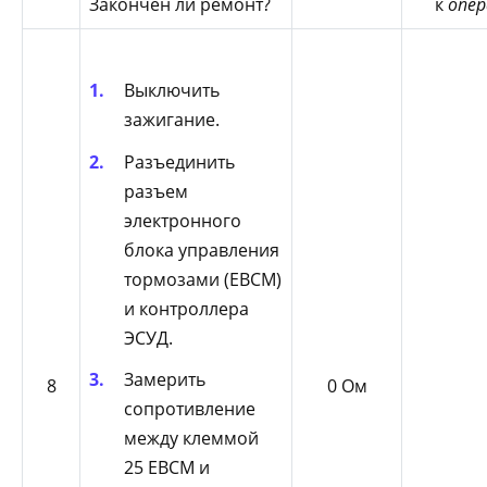
Закончен ли ремонт?
к
опер
Выключить
зажигание.
Разъединить
разъем
электронного
блока управления
тормозами (EBCM)
и контроллера
ЭСУД.
Замерить
8
0 Ом
сопротивление
между клеммой
25 EBCM и