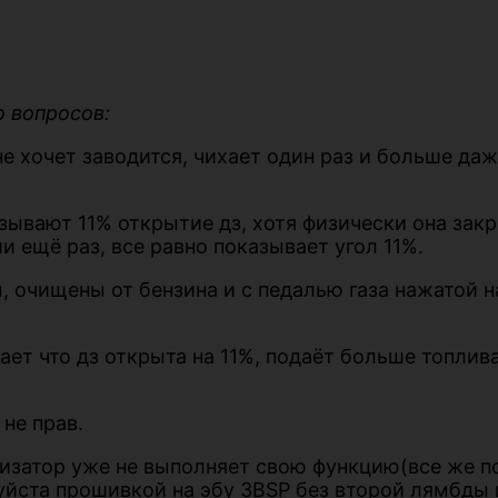
о вопросов:
е хочет заводится, чихает один раз и больше даж
ывают 11% открытие дз, хотя физически она закры
и ещё раз, все равно показывает угол 11%.
ы, очищены от бензина и с педалью газа нажатой 
ет что дз открыта на 11%, подаёт больше топлива,
 не прав.
лизатор уже не выполняет свою функцию(все же поч
йста прошивкой на эбу 3BSP без второй лямбды и 