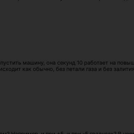
апустить машину, она секунд 10 работает на повы
исходит как обычно, без петали газа и без залития
ком? Например, и при +5, и при -5 градусах? В н