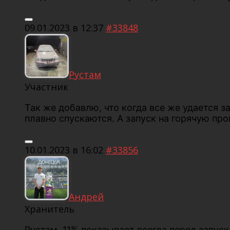
09.01.2023 в 12:37
#33848
Рустам
Участник
Так же добавлю, что когда все же удается з
плавно спускаются. А запуск на горячую про
10.01.2023 в 16:02
#33856
Андрей
Хранитель
Рустам, 11% показывает всегда перед запус