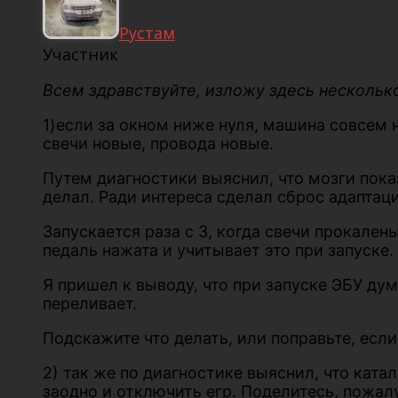
Рустам
Участник
Всем здравствуйте, изложу здесь нескольк
1)если за окном ниже нуля, машина совсем н
свечи новые, провода новые.
Путем диагностики выяснил, что мозги показ
делал. Ради интереса сделал сброс адаптаци
Запускается раза с 3, когда свечи прокален
педаль нажата и учитывает это при запуске.
Я пришел к выводу, что при запуске ЭБУ дума
переливает.
Подскажите что делать, или поправьте, если
2) так же по диагностике выяснил, что ката
заодно и отключить егр. Поделитесь, пожалу