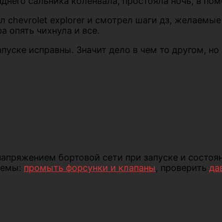
аднего сальника коленвала, простояла ночь, в по
 chevrolet explorer и смотрел шаги дз, желаемы
а опять чихнула и все.
пуске исправны. Значит дело в чем то другом, но
напряжением бортовой сети при запуске и состоя
стемы:
промыть форсунки и клапаны
, проверить
да