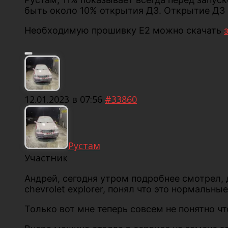
быть около 10% открытия ДЗ. Открытие ДЗ о
Необходимую прошивку Е2 можно скачать
12.01.2023 в 07:56
#33860
Рустам
Участник
Андрей, сегодня утром подробнее смотрел, 
chevrolet explorer, понял что это нормальны
Только вот мне теперь совсем не понятно чт