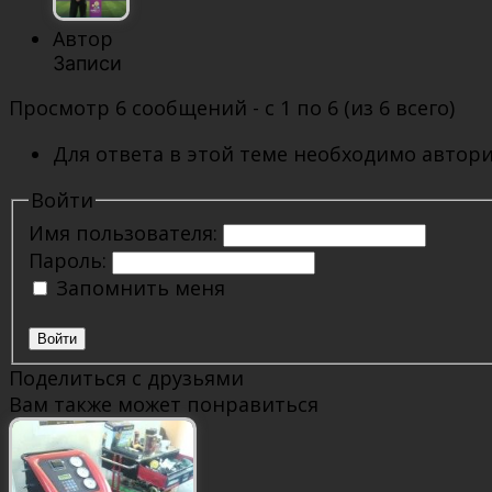
Автор
Записи
Просмотр 6 сообщений - с 1 по 6 (из 6 всего)
Для ответа в этой теме необходимо автори
Войти
Имя пользователя:
Пароль:
Запомнить меня
Войти
Поделиться с друзьями
Вам также может понравиться