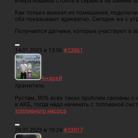
Вчера машина стояла в сервисе на замене з
Как только выехал из помещения, подключил
оба показывают адекватно. Сегодня же с утр
Получается датчики, которые участвуют в за
14.01.2023 в 13:56
#33861
Андрей
Хранитель
Рустам, 90% всех таких проблем связаны с 
в АКБ, тогда надо начинать с топливной си
топливного насоса
28.01.2023 в 19:24
#33917