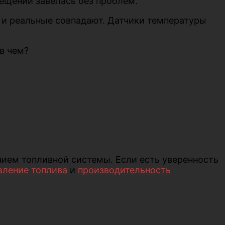
мещении завелась без проблем.
е и реальные совпадают. Датчики температуры
 в чем?
нием топливной системы. Если есть уверенность
вление топлива
и
производительность