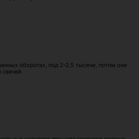
шенных оборотах, под 2-2,5 тысячи, потом они
 свечей.
ормальных условиях при нуле градусов должно