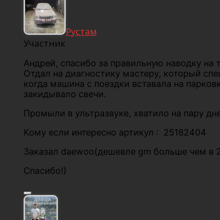
Рустам
Участник
Андрей, спасибо за правильную наводку на 
Отдал на диагностику мастеру, который спе
когда машина с поездки вставала на парков
закидывало свечи.
Промыли в ультразвуке, хватило на пару дн
Кому если интересно артикул : 25182404
Заказал daewoo(дешевле gm больше чем в 2
Спасибо!)