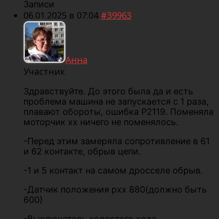
Записи
06.01.2025 в 07:04
#39963
Анна
Участник
Здравствуйте. До этого была да и есть
проблема машина не запускается с 1 раза,
плавают обороты, ошибка Р2119. Поменяла
моторчик хх ничего не поменялось.
-Перед этим замеряла сопротивление в 61
и 62 контакте, обрыв цепи.
-1 и 5 контакт на самом дросселе обрыв.
-Датчик положения рхх 880(должно быть
600)
-Выключатель холостого хода