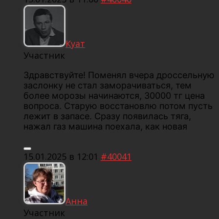
Куат
Участник
Здравствуйте! Поменял вчера дроссельную
заслонку не стал заморачиваться, тем
более морозы начинаются, 30000 тг цена
вопроса. Старую восстановлю потом пусть
лежит в запасе. Сразу появилась тяга,
нажал газ машина поехала, как новая
15.01.2025 в 12:01
#40041
Анна
Участник