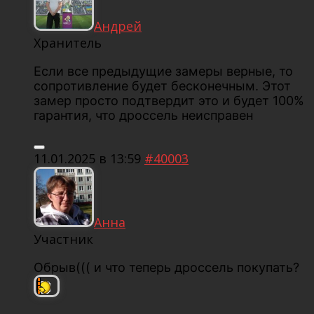
Андрей
Хранитель
Если все предыдущие замеры верные, то
сопротивление будет бесконечным. Этот
замер просто подтвердит это и будет 100%
гарантия, что дроссель неисправен
11.01.2025 в 13:59
#40003
Анна
Участник
Обрыв((( и что теперь дроссель покупать?