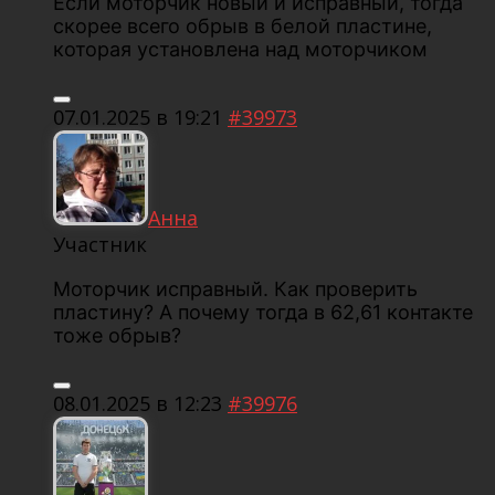
Если моторчик новый и исправный, тогда
скорее всего обрыв в белой пластине,
которая установлена над моторчиком
07.01.2025 в 19:21
#39973
Анна
Участник
Моторчик исправный. Как проверить
пластину? А почему тогда в 62,61 контакте
тоже обрыв?
08.01.2025 в 12:23
#39976