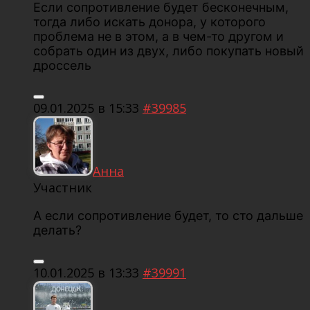
Если сопротивление будет бесконечным,
тогда либо искать донора, у которого
проблема не в этом, а в чем-то другом и
собрать один из двух, либо покупать новый
дроссель
09.01.2025 в 15:33
#39985
Анна
Участник
А если сопротивление будет, то сто дальше
делать?
10.01.2025 в 13:33
#39991