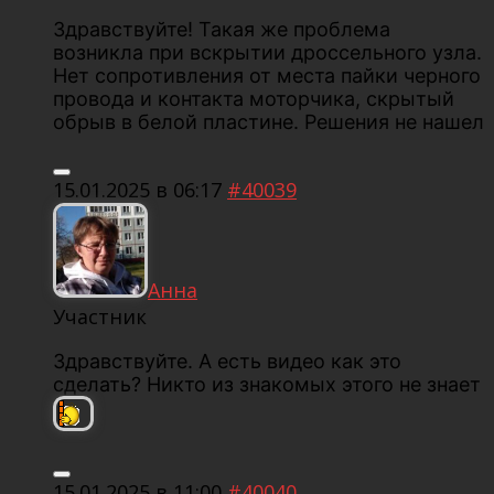
Здравствуйте! Такая же проблема
возникла при вскрытии дроссельного узла.
Нет сопротивления от места пайки черного
провода и контакта моторчика, скрытый
обрыв в белой пластине. Решения не нашел
15.01.2025 в 06:17
#40039
Анна
Участник
Здравствуйте. А есть видео как это
сделать? Никто из знакомых этого не знает
15.01.2025 в 11:00
#40040