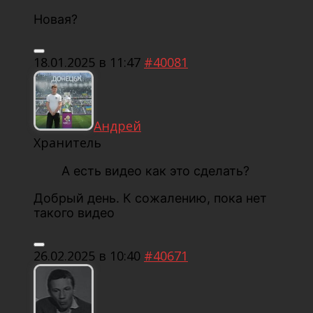
Новая?
18.01.2025 в 11:47
#40081
Андрей
Хранитель
А есть видео как это сделать?
Добрый день. К сожалению, пока нет
такого видео
26.02.2025 в 10:40
#40671