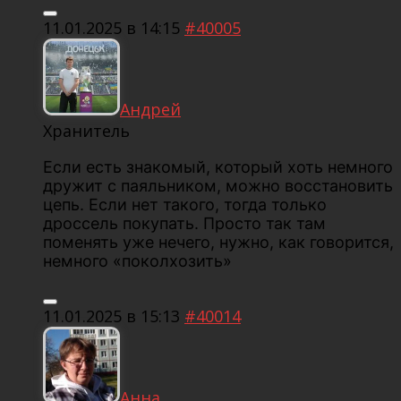
11.01.2025 в 14:15
#40005
Андрей
Хранитель
Если есть знакомый, который хоть немного
дружит с паяльником, можно восстановить
цепь. Если нет такого, тогда только
дроссель покупать. Просто так там
поменять уже нечего, нужно, как говорится,
немного «поколхозить»
11.01.2025 в 15:13
#40014
Анна