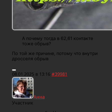
А почему тогда в 62,61 контакте
тоже обрыв?
По той же причине, потому что внутри
дросселя обрыв
08.01.2025 в 13:16
#39981
Анна
Участник