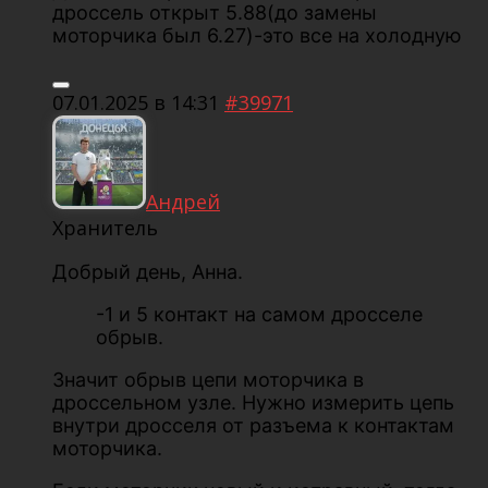
дроссель открыт 5.88(до замены
моторчика был 6.27)-это все на холодную
07.01.2025 в 14:31
#39971
Андрей
Хранитель
Добрый день, Анна.
-1 и 5 контакт на самом дросселе
обрыв.
Значит обрыв цепи моторчика в
дроссельном узле. Нужно измерить цепь
внутри дросселя от разъема к контактам
моторчика.