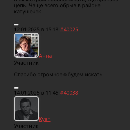
цепь. Чаще всего обрыв в районе
катушечек
12.01.2025 в 15:18
#40025
Анна
Участник
Спасибо огромное☺️будем искать
14.01.2025 в 11:45
#40038
Куат
Участник