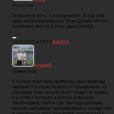
Участник
Знакомый есть, с паяльником. А как там
цепь восстанавливать? Я не думаю что он
понимает что то в этом дросселе(((
12.01.2025 в 13:17
#40024
Андрей
Хранитель
К белой пластине припаяны два провода,
черный и белый. Нужно их прозвонить от
разъема. Они скорее всего будут в норме,
а контакт потерян в белой пластине.
Необходимо найти где. Методы разные,
можно например просверливать отверстия
и омметром прослеживать, где пропала