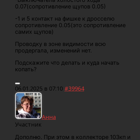
0.07(сопротивление щупов 0.05)
-1 и 5 контакт на фишке к дросселю
сопротивление 0.05(это сопротивление
самих щупов)
Проводку в зоне видимости всю
продергала, изменений нет.
Подскажите что делать и куда начать
копать?
06.01.2025 в 07:10
#39964
Анна
Участник
Дополню. При этом в коллекторе 103кп и