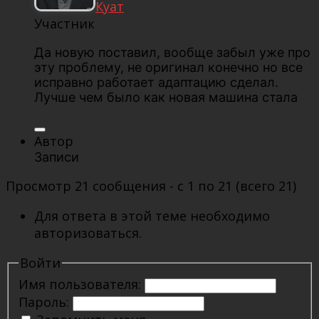
Куат
Участник
Да новую поставил, вообще забыл уже про
эту проблему, не оригинал конечно но все
исправно работает адаптацию сделал.
Лучше чем было как новая машина стала
Автор
Записи
Просмотр 21 сообщения - с 1 по 21 (всего 21)
Для ответа в этой теме необходимо
авторизоваться.
Войти
Имя пользователя:
Пароль: