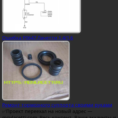
Ошибка P0647 Лачетти 1.4/1.6
Ремонт тормозного суппорта своими руками
✅Проект переехал на новый адрес —
moylacetti.com. Весь контент, Ваши аккаунты и