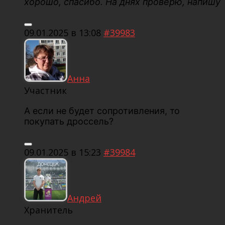
хорошо, спасибо. На днях проверю, напишу
09.01.2025 в 13:08
#39983
Анна
Участник
А если не будет сопротивления, то
покупать дроссель?
09.01.2025 в 15:23
#39984
Андрей
Хранитель