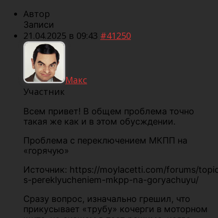
Автор
Записи
21.04.2025 в 09:43
#41250
Макс
Участник
Всем привет! В общем проблема точно
такая же как и в этом обусждении.
Проблема с переключением МКПП на
«горячую»
Источник: https://moylacetti.com/forums/topi
s-pereklyucheniem-mkpp-na-goryachuyu/
Сразу вопрос, изначально грешил, что
прикусывает «трубу» кочерги в моторном