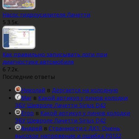
Насос гидроусилителя Лачетти
5
3.5к.
Как правильно записывать логи при
диагностике автомобиля
6
7.2к.
Последние ответы
Николай
в
Дёргается на холодную
Mar
в
Какой артикул у пинов колодки
ЭБУ Шевроле Лачетти Sirius D42
Егор
в
Какой артикул у пинов колодки
ЭБУ Шевроле Лачетти Sirius D42
Андрей
в
Странности с ДК1: Очень
высокое напряжение и ошибка Р0132