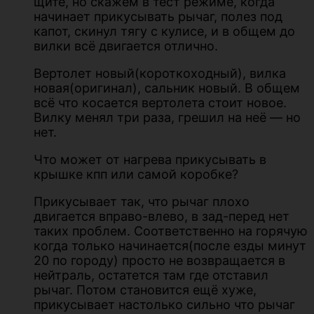
щите, но скажем в тест режиме, когда
начинает прикусывать рычаг, полез под
капот, скинул тягу с кулисе, и в общем до
вилки всё двигается отлично.
Вертолет новый(короткоходный), вилка
новая(оригинал), сальник новый. В общем
всё что косается вертолета стоит новое.
Вилку менял три раза, грешил на неё — но
нет.
Что может от нагрева прикусывать в
крышке кпп или самой коробке?
Прикусывает так, что рычаг плохо
двигается вправо-влево, в зад-перед нет
таких проблем. Соответственно на горячую
когда только начинается(после езды минут
20 по городу) просто не возвращается в
нейтраль, остатется там где отставил
рычаг. Потом становится ещё хуже,
прикусывает настолько сильно что рычаг