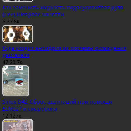
Как заменить жидкость гидроусилителя руля
(ГУР) Шевроле Лачетти
6
27.8к.
Куда уходит антифриз из системы охлаждения
двигателя
47
23.7к.
Sirius D42: Сброс адаптаций при помощи
ELM327 и смартфона
12
127к.