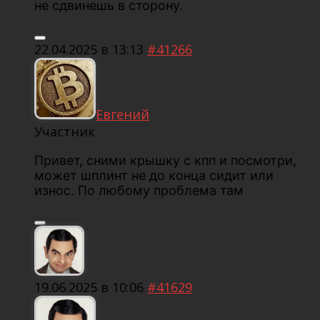
не сдвинешь в сторону.
22.04.2025 в 13:13
#41266
Евгений
Участник
Привет, сними крышку с кпп и посмотри,
может шплинт не до конца сидит или
износ. По любому проблема там
19.06.2025 в 10:06
#41629