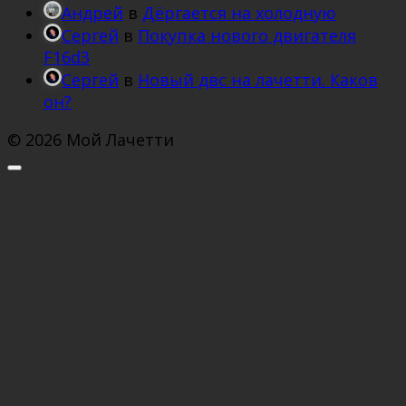
Андрей
в
Дёргается на холодную
Сергей
в
Покупка нового двигателя
F16d3
Сергей
в
Новый двс на лачетти. Каков
он?
© 2026 Мой Лачетти