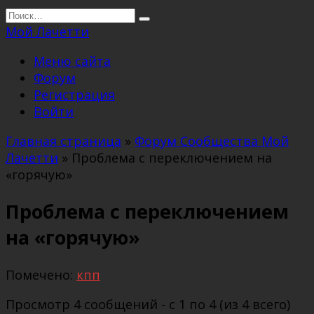
Перейти
Search
к
for:
Мой Лачетти
содержанию
Меню сайта
Форум
Регистрация
Войти
Главная страница
»
Форум Сообщества Мой
Лачетти
»
Проблема с переключением на
«горячую»
Проблема с переключением
на «горячую»
Помечено:
кпп
Просмотр 4 сообщений - с 1 по 4 (из 4 всего)