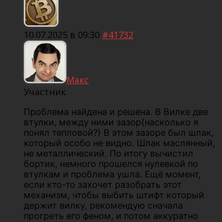
10.07.2025 в 09:30
#41732
Макс
Участник
Проблема найдена и решена. В Вилке две
втулки, между ними зазор(насколько я
понял тепловой?) В этом зазоре был шлак,
который особо не видно. Шлак маслянный,
не металлический. По итогу вычистил
бортик, немного прошелся нулевкой по
втулкам и проблема ушла. Ещё момент,
если кто-то захочет разобрать этот
механизм, чтобы выбить штифт который
держит вилку, рекомендую сначала
прогреть его феном, и потом аккуратно