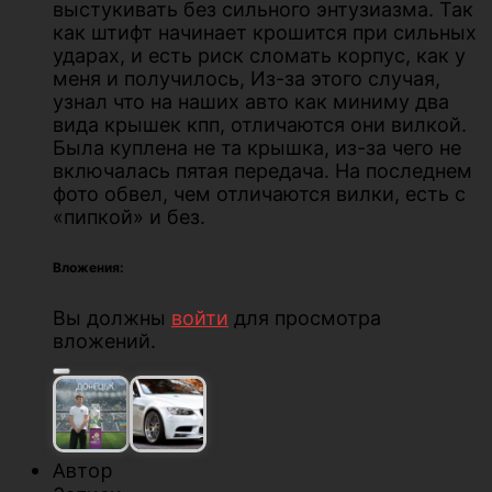
выстукивать без сильного энтузиазма. Так
как штифт начинает крошится при сильных
ударах, и есть риск сломать корпус, как у
меня и получилось, Из-за этого случая,
узнал что на наших авто как миниму два
вида крышек кпп, отличаются они вилкой.
Была куплена не та крышка, из-за чего не
включалась пятая передача. На последнем
фото обвел, чем отличаются вилки, есть с
«пипкой» и без.
Вложения:
Вы должны
войти
для просмотра
вложений.
Автор