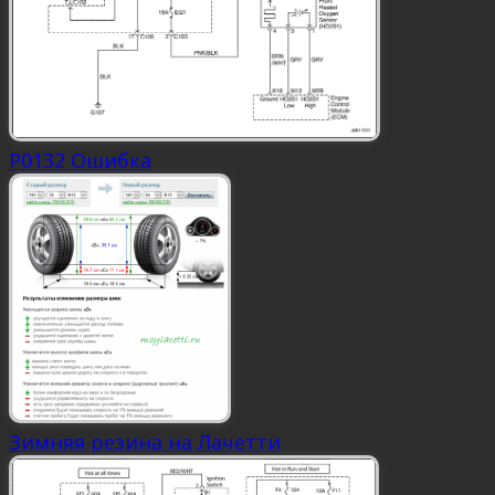
P0132 Ошибка
Зимняя резина на Лачетти