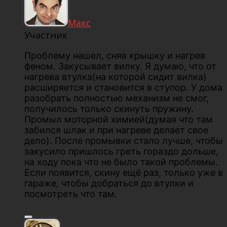
Макс
Участник
Проблему нашел, сняв крышку и нагрев
феном. Закусывает вилку. Я думаю, что от
нагрева втулка(на которой сидит вилка)
расширяется и становится в ступор. У дома
разобрать полностью механизм не смог,
получилось только скинуть пружину.
Промыл моторной химией(думая что там
забился шлак и при нагреве делает свое
дело). После промывки стало лучше, чтобы
закусило пришлось греть гораздо дольше,
на ходу пока что не было такой проблемы.
Если появится, скину ещё раз, только уже в
гараже, чтобы добраться до втулки и
посмотреть что там.