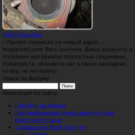
P0420 Ошибка
✅Проект переехал на новый адрес —
moylacetti.com. Весь контент, Ваши аккаунты и
полезные материалы полностью сохранены.
Пожалуйста, обновите нас в своих закладках,
чтобы не потерять!
Поиск по форуму
Поиск:
Навигация по сайту
Перейти на Форум
Платный анализ логов диагностики
Chevrolet Explorer
Сообщество Мой Лачетти
О сайте