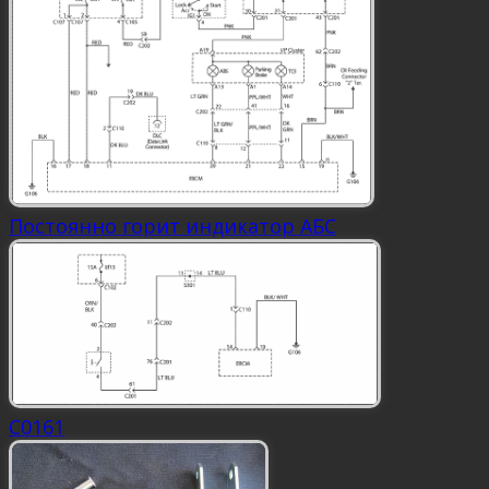
Постоянно горит индикатор АБС
C0161