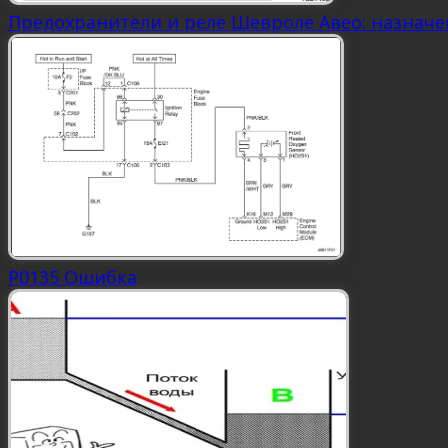
Предохранители и реле Шевроле Авео: назнач
P0135 Ошибка