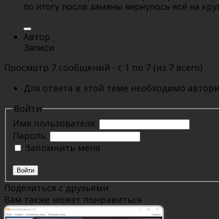
по итогу после замены вернулось всё на кру
Автор
Записи
Просмотр 7 сообщений - с 1 по 7 (из 7 всего)
Для ответа в этой теме необходимо автори
Войти
Имя пользователя:
Пароль:
Запомнить меня
Войти
Поделиться с друзьями
Вам также может понравиться