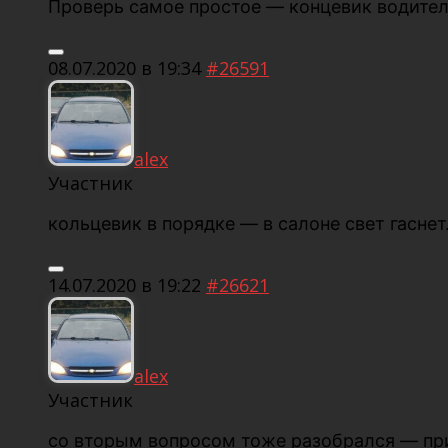
Проверь самое простое — концевик водител
08.07.2020 в 19:34
#26591
alex
Участник
кольцевик в порядке — в салоне свет гаснет
14.07.2020 в 19:22
#26621
alex
Участник
со вторым вопросом тоже разобрался — прич