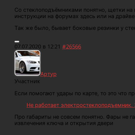
Со стеклоподъёмниками понятно, щетки на 
инструкции на форумах здесь или на драйве
Так же было, бывает боковые резинки у сте
07.07.2020 в 12:21
#26566
Артур
Участник
Если помогают удары по карте, то это что п
Не работает электростеклоподъемник.
Про габариты не совсем понятно. Фары не г
извлечения ключа и открытия двери