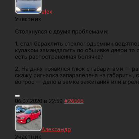
alex
Участник
Столкнулся с двумя проблемами:
1. стал барахлить стеклоподьемник водятло
кулаком замандалить по обшивке двери то 
есть распостраненная болячка?
2. На днях появился глюк с габаритами — р
скажу сигналка запаралелена на габариты, 
вопрос — дело в замке зажигания или в рел
06.07.2020 в 22:59
#26565
Александр
Участник