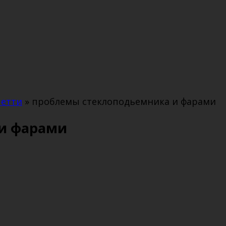
четти
»
проблемы стеклоподьемника и фарами
и фарами