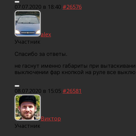
07.07.2020 в 18:40
#26576
alex
Участник
Спасибо за ответы.
не гаснут именно габариты при вытаскивани
выключении фар кнопкой на руле все выключ
08.07.2020 в 15:05
#26581
Виктор
Участник