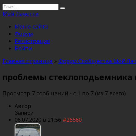
Перейти
Search
к
for:
Мой Лачетти
содержанию
Меню сайта
Форум
Регистрация
Войти
Главная страница
»
Форум Сообщества Мой Ла
проблемы стеклоподьемника 
Просмотр 7 сообщений - с 1 по 7 (из 7 всего)
Автор
Записи
06.07.2020 в 21:56
#26560