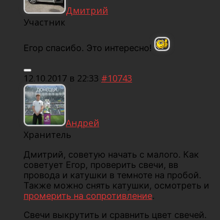
Дмитрий
Участник
Егор спасибо. Это интересно!
12.10.2017 в 22:33
#10743
Андрей
Хранитель
Дмитрий, советую начать с малого. Как
советует Егор, проверить свечи, вв
провода и катушки в темноте на пробой.
Также можно снять катушки, осмотреть и
промерить на сопротивление
.
Свечи выкрутить и сравнить цвет свечей.