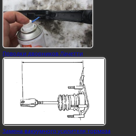
Поводки дворников Лачетти
Замена вакуумного усилителя тормоза