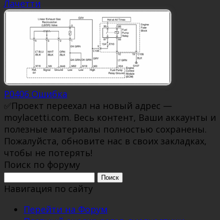
Лачетти
P0406 Ошибка
✅Проект переехал на новый адрес —
moylacetti.com. Весь контент, Ваши аккаунты и
полезные материалы полностью сохранены.
Пожалуйста, обновите нас в своих закладках,
чтобы не потерять!
Поиск по форуму
Поиск:
Навигация по сайту
Перейти на Форум