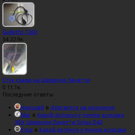
Galletto 1260
34
22.9к.
Стук сзади на Шевроле Лачетти
0
11.1к.
Последние ответы
Николай
в
Дёргается на холодную
Mar
в
Какой артикул у пинов колодки
ЭБУ Шевроле Лачетти Sirius D42
Егор
в
Какой артикул у пинов колодки