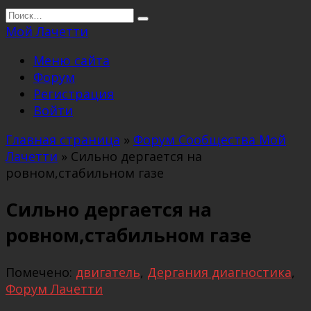
Перейти
Search
к
for:
Мой Лачетти
содержанию
Меню сайта
Форум
Регистрация
Войти
Главная страница
»
Форум Сообщества Мой
Лачетти
»
Сильно дергается на
ровном,стабильном газе
Сильно дергается на
ровном,стабильном газе
Помечено:
двигатель
,
Дергания диагностика
,
Форум Лачетти