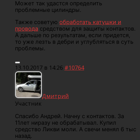
Может так удастся определить
проблемные цилиндры.
Также советую
обработать катушки и
провода
средством для защиты контактов.
А дальше по результатам, если придется,
то уже лезть в дебри и углубляться в суть
проблемы.
13.10.2017 в 14:26
#10764
Дмитрий
Участник
Спасибо Андрей. Начну с контактов. За
11лет ниразу не обрабатывал. Купил
средство Ликви моли. А свечи менял 6 тыс
назад.