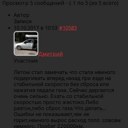
Просмотр 5 сообщений - с 1 по 5 (из 5 всего)
Автор
Записи
10.10.2017 в 10:53
#10583
Дмитрий
Участник
Летом стал замечать что стала немного
подергивать вперед назад при езде на
стабильной скорости без сброса или
нажатия педали газа. Сейчас дергается
очень сильно. Ехать со стабильной
скоростью просто жестоко.Либо
разгон,либо сброс газа.Что делать…
Ошибки не показывает,чек не
горит,немного вырос расход топл. совсем
немного. Пробег 220000км.