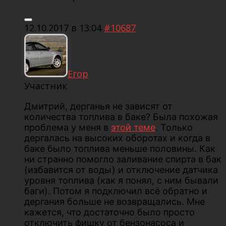
12.10.2017 в 13:04
#10687
Егор
Участник
Дмитрий, дерганья не зависят от
количества топлива в баке? Была похожая
проблема у меня в
этой теме
. Только
дергалась на высоких оборотах и когда в
баке было топлива меньше половины. Как
ни странно помогло заливание спирта в бак
(избавится от воды) и отключение датчика
уровня топлива (как я понял, с ним бывали
баги). Потом я подключил всё обратно и
дергания больше не возвращались. Мне
кажется, что достаточно было просто
отключить фишку от бензонасоса и