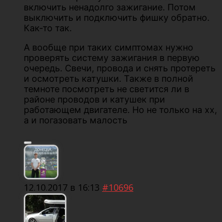
включить ненадолго зажигание. Потом
выключить и подключить фишку обратно.
Как-то так.
А вообще при таких симптомах нужно
проверять систему зажигания в первую
очередь. Свечи, провода и снять протереть
и осмотреть катушки. Также в полной
темноте посмотреть не светится ли в
районе проводов и катушек при
работающем двигателе. Но не только на хх,
а и погазовать малость
12.10.2017 в 16:13
#10696