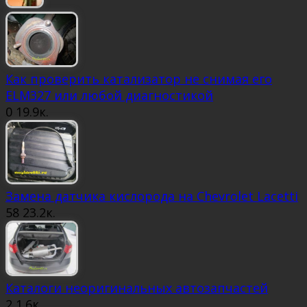
Как проверить катализатор не снимая его
ELM327 или любой диагностикой
0
19.9к.
Замена датчика кислорода на Chevrolet Lacetti
58
23.2к.
Каталоги неоригинальных автозапчастей
2
1.6к.