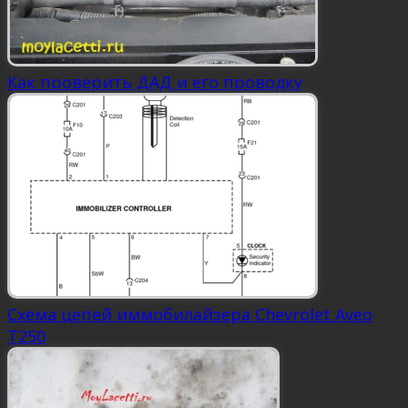
Как проверить ДАД и его проводку
Схема цепей иммобилайзера Chevrolet Aveo
Т250