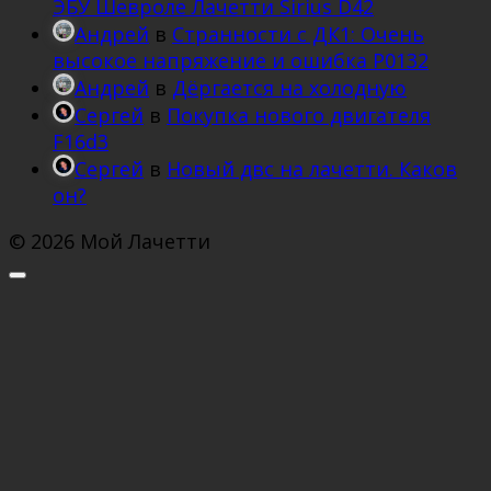
ЭБУ Шевроле Лачетти Sirius D42
Андрей
в
Странности с ДК1: Очень
высокое напряжение и ошибка Р0132
Андрей
в
Дёргается на холодную
Сергей
в
Покупка нового двигателя
F16d3
Сергей
в
Новый двс на лачетти. Каков
он?
© 2026 Мой Лачетти