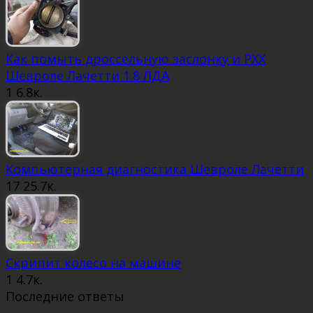
Как помыть дроссельную заслонку и РХХ
Шевроле Лачетти 1.8 ЛДА
1
6.8к.
Компьютерная диагностика Шевроле Лачетти
17
25.7к.
Скрипит колесо на машине
1
4.7к.
Последние ответы