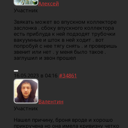
Алексей
Участник
Звякать может во впускном коллекторе
заслонка . сбоку впускного коллектора
есть приблуда к ней подзодят трубочки
вакуумные и шток в ней ходит . вот
попробуй с нее тягу снять . и проверишь
звенит или нет . у меня было такое .
заглушил и звон прошел
16.05.2023 в 04:16
#34861
Валентин
Участник
Нашел причину, броня вроде и хорошо
прикручена но она имела кривизну четко