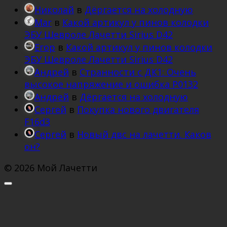
Николай
в
Дёргается на холодную
Mar
в
Какой артикул у пинов колодки
ЭБУ Шевроле Лачетти Sirius D42
Егор
в
Какой артикул у пинов колодки
ЭБУ Шевроле Лачетти Sirius D42
Андрей
в
Странности с ДК1: Очень
высокое напряжение и ошибка Р0132
Андрей
в
Дёргается на холодную
Сергей
в
Покупка нового двигателя
F16d3
Сергей
в
Новый двс на лачетти. Каков
он?
© 2026 Мой Лачетти