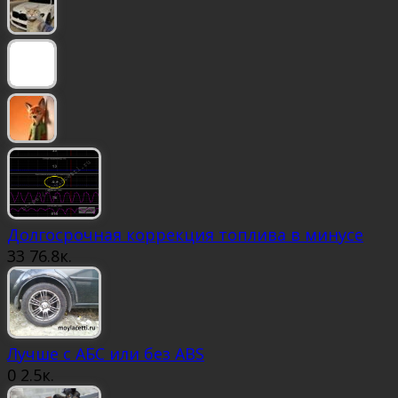
Долгосрочная коррекция топлива в минусе
33
76.8к.
Лучше с АБС или без ABS
0
2.5к.