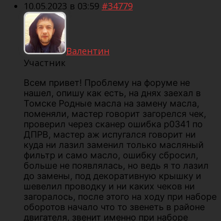
10.05.2023 в 03:59
#34779
Валентин
Участник
Всем привет! Проблему на форуме не
нашел, опишу как есть, на днях заехал в
Томске Родные масла на замену масла,
поменяли, мастер говорит загорелся чек,
проверил через сканер ошибка p0341 по
ДПРВ, мастер аж испугался говорит ни
куда ни лазил заменил только масляный
фильтр и само масло, ошибку сбросил,
больше не появлялась, но ведь я то лазил
до замены, под декоративную крышку и
шевелил проводку и ни каких чеков ни
загоралось, после этого на ходу при наборе
оборотов начало что то звенеть в районе
двигателя, звенит именно при наборе