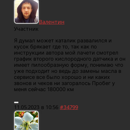
Валентин
Участник
Я думал может каталик развалился и
кусок брякает где то, так как по
инструкции автора мой лачети смотрел
график второго кислородного датчика и он
имеет пилообразную форму, понимаю что
уже подходит но ведь до замены масла в
сервисе все было хорошо и ни каких
звонов и чеков ни загоралось Пробег у
меня сейчас 180000 км
11.05.2023 в 10:56
#34799