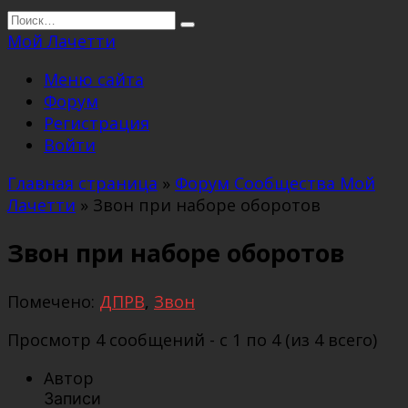
Перейти
Search
к
for:
Мой Лачетти
содержанию
Меню сайта
Форум
Регистрация
Войти
Главная страница
»
Форум Сообщества Мой
Лачетти
»
Звон при наборе оборотов
Звон при наборе оборотов
Помечено:
ДПРВ
,
Звон
Просмотр 4 сообщений - с 1 по 4 (из 4 всего)
Автор
Записи