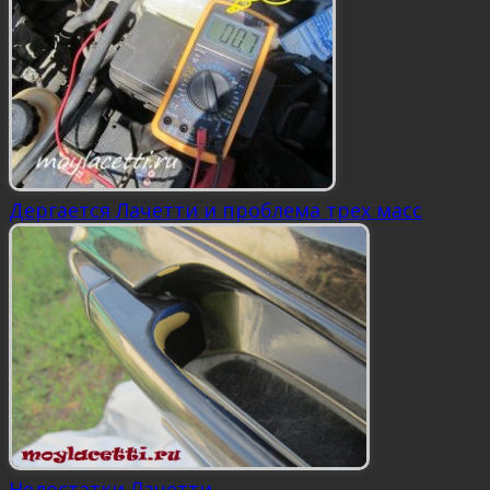
Дергается Лачетти и проблема трех масс
Недостатки Лачетти