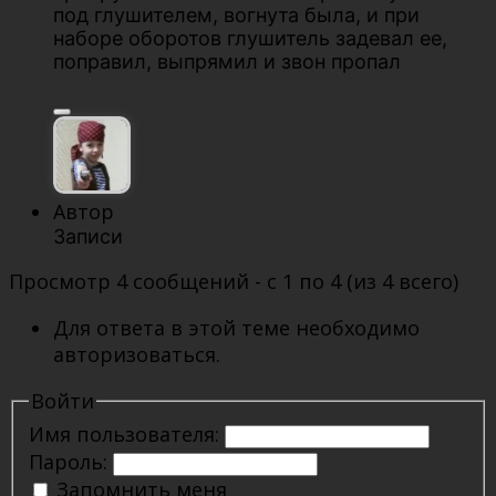
под глушителем, вогнута была, и при
наборе оборотов глушитель задевал ее,
поправил, выпрямил и звон пропал
Автор
Записи
Просмотр 4 сообщений - с 1 по 4 (из 4 всего)
Для ответа в этой теме необходимо
авторизоваться.
Войти
Имя пользователя:
Пароль:
Запомнить меня