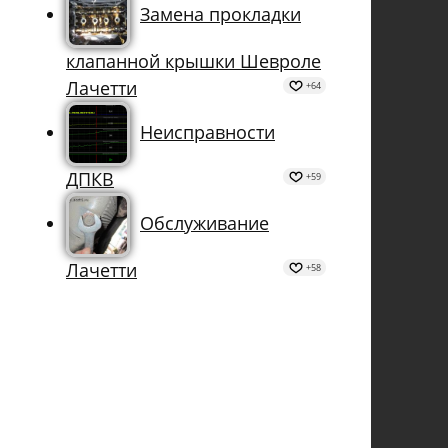
Замена прокладки
клапанной крышки Шевроле
Лачетти
+64
Неисправности
ДПКВ
+59
Обслуживание
Лачетти
+58