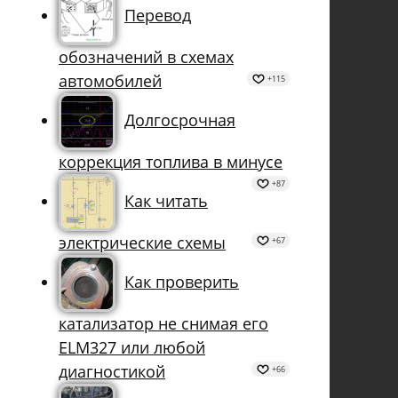
Перевод
обозначений в схемах
автомобилей
+115
Долгосрочная
коррекция топлива в минусе
+87
Как читать
электрические схемы
+67
Как проверить
катализатор не снимая его
ELM327 или любой
диагностикой
+66