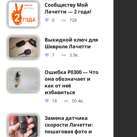
Сообществу Мой
Лачетти — 2 года!
0
728
Выкидной ключ для
Шевроле Лачетти
7
3.9к.
Ошибка Р0300 — Что
она обозначает и
как от неё
избавиться
18
50.4к.
Замена датчика
скорости Лачетти:
пошаговая фото и