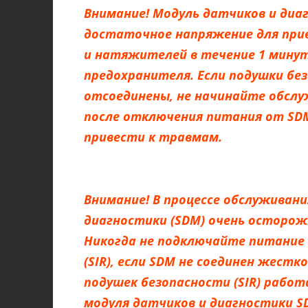
Внимание! Модуль датчиков и диа
достаточное напряжение для прив
и натяжителей в течение 1 минут
предохранителя. Если подушки бе
отсоединены, не начинайте обслу
после отключения питания от SD
привести к травмам.
Внимание! В процессе обслуживан
диагностики (SDM) очень осторож
Никогда не подключайте питание 
(SIR), если SDM не соединен жест
подушек безопасности (SIR) работ
модуля датчиков и диагностики 