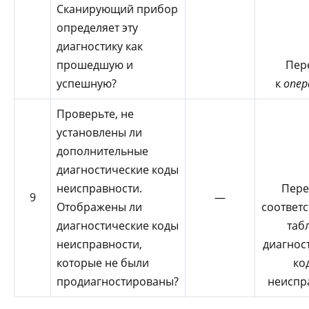
Сканирующий прибор
определяет эту
диагностику как
прошедшую и
Пер
успешную?
к
опер
Проверьте, не
установлены ли
дополнительные
диагностические коды
неисправности.
Пере
9
—
Отображены ли
соответ
диагностические коды
таб
неисправности,
диагнос
которые не были
ко
продиагностированы?
неиспр