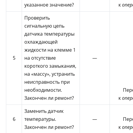
указанное значение?
к
опер
Проверить
сигнальную цепь
датчика температуры
охлаждающей
жидкости на клемме 1
5
на отсутствие
—
короткого замыкания,
на «массу», устранить
неисправность при
необходимости.
Пер
Закончен ли ремонт?
к
опер
Заменить датчик
6
температуры.
—
Пер
Закончен ли ремонт?
к
опер