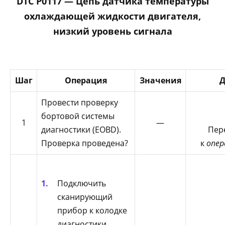
DTC P0117 — Цепь датчика температуры
охлаждающей жидкости двигателя,
низкий уровень сигнала
Шаг
Операция
Значения
Д
Провести проверку
бортовой системы
1
—
диагностики (EOBD).
Пер
Проверка проведена?
к
опер
Подключить
сканирующий
прибор к колодке
диагностики.