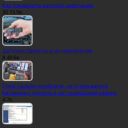
Как проверить катушку зажигания
30
15.9к.
Датчики Лачетти и их назначение
8
43.6к.
Глюк панели приборов, не открывается
багажник с кнопки и нет освещения салона
4
7к.