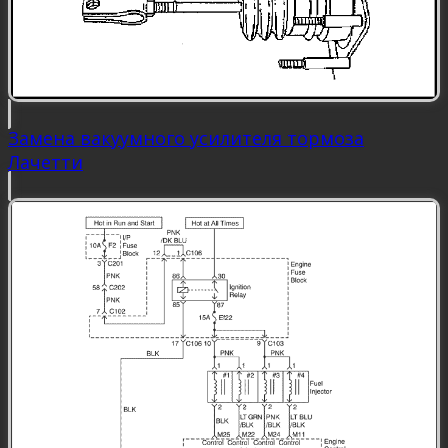
Замена вакуумного усилителя тормоза
Лачетти