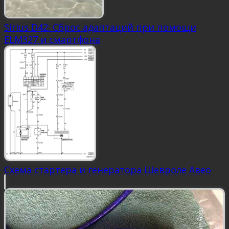
Sirius D42: Сброс адаптаций при помощи
ELM327 и смартфона
Схема стартера и генератора Шевроле Авео