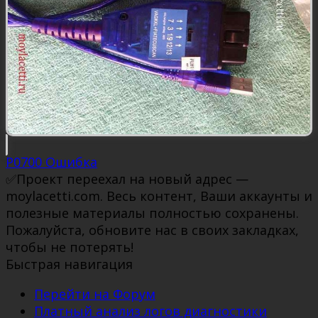
P0700 Ошибка
✅Проект переехал на новый адрес —
moylacetti.com. Весь контент, Ваши аккаунты и
полезные материалы полностью сохранены.
Пожалуйста, обновите нас в своих закладках,
чтобы не потерять!
Быстрая навигация
Перейти на Форум
Платный анализ логов диагностики