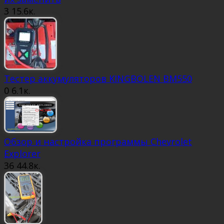
3
15.6к.
Тестер аккумуляторов KINGBOLEN BM550
0
6.1к.
Обзор и настройка программы Chevrolet
Explorer
36
44.8к.