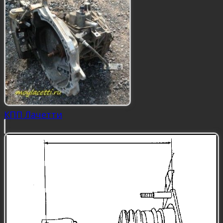
КПП Лачетти