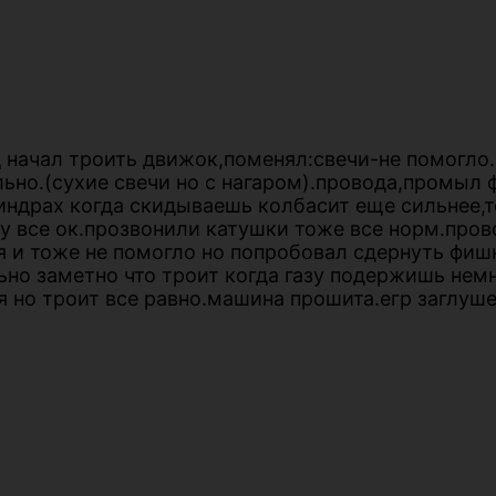
д начал троить движок,поменял:свечи-не помогло
льно.(сухие свечи но с нагаром).провода,промыл
индрах когда скидываешь колбасит еще сильнее,т
 все ок.прозвонили катушки тоже все норм.провод
ия и тоже не помогло но попробовал сдернуть фи
ьно заметно что троит когда газу подержишь нем
 но троит все равно.машина прошита.егр заглушен.