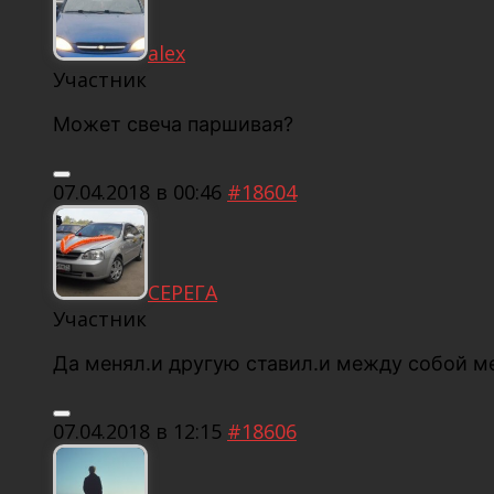
alex
Участник
Может свеча паршивая?
07.04.2018 в 00:46
#18604
СЕРЕГА
Участник
Да менял.и другую ставил.и между собой м
07.04.2018 в 12:15
#18606