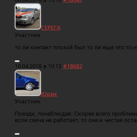
СЕРЕГА
Участник
то ли контакт плохой был то ли еще что то,
10.04.2018 в 10:13
#18682
Юрик
Участник
Поезди, понаблюдай. Скорее всего проблема г
если свеча не работает, то она и чистая ост