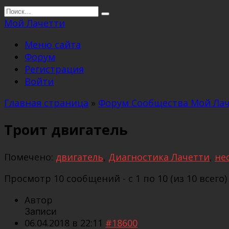
Перейти
Search
к
for:
Мой Лачетти
содержанию
Меню сайта
Форум
Регистрация
Войти
Главная страница
»
Форум Сообщества Мой Ла
Троит двигатель
Помечено:
двигатель
,
Диагностика Лачетти
,
не
Просмотр 10 сообщений - с 1 по 10 (из 10 всего)
Автор
Записи
06.04.2018 в 22:11
#18600