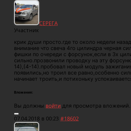
СЕРЕГА
Участник
крик души просто.где то около недели наза
внимание что свеча 4го цилиндра черная си
фишки по очереди с форсунок,если в 3х цил
сильно.прозвонили проводку на эту форсунку
14),(4-14).пробовал новый модуль зажиган
появились,но троил все равно,особенно сил
начинает троить,и потихоньку успокаивается
Вложения:
Вы должны
войти
для просмотра вложений.
07.04.2018 в 00:23
#18602