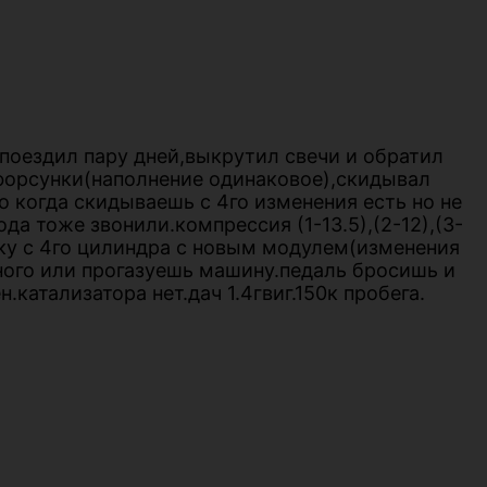
.поездил пару дней,выкрутил свечи и обратил
 форсунки(наполнение одинаковое),скидывал
о когда скидываешь с 4го изменения есть но не
а тоже звонили.компрессия (1-13.5),(2-12),(3-
шку с 4го цилиндра с новым модулем(изменения
ного или прогазуешь машину.педаль бросишь и
катализатора нет.дач 1.4гвиг.150к пробега.