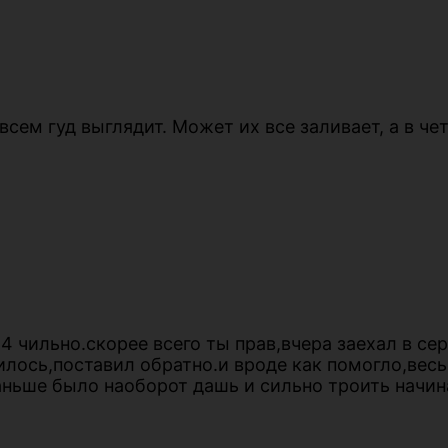
овсем гуд выглядит. Может их все заливает, а в ч
4 чильно.скорее всего ты прав,вчера заехал в с
нилось,поставил обратно.и вроде как помогло,вес
аньше было наоборот дашь и сильно троить начин