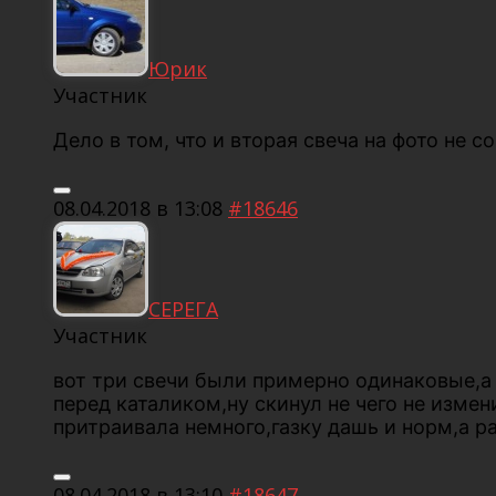
Юрик
Участник
Дело в том, что и вторая свеча на фото не с
08.04.2018 в 13:08
#18646
СЕРЕГА
Участник
вот три свечи были примерно одинаковые,а 
перед каталиком,ну скинул не чего не изме
притраивала немного,газку дашь и норм,а р
08.04.2018 в 13:10
#18647