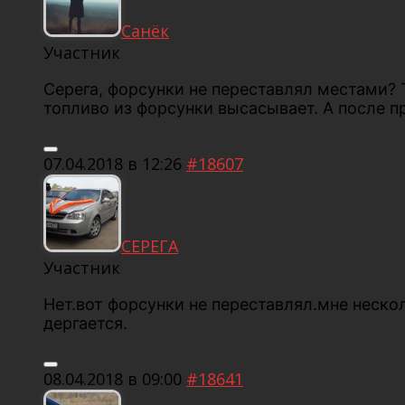
Санёк
Участник
Серега, форсунки не переставлял местами? 
топливо из форсунки высасывает. А после 
07.04.2018 в 12:26
#18607
СЕРЕГА
Участник
Нет.вот форсунки не переставлял.мне неско
дергается.
08.04.2018 в 09:00
#18641