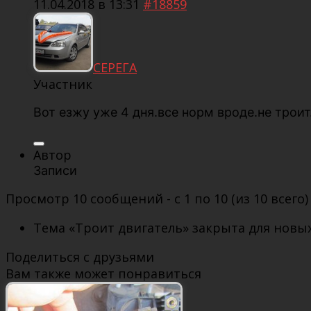
11.04.2018 в 13:31
#18859
СЕРЕГА
Участник
Вот езжу уже 4 дня.все норм вроде.не троит
Автор
Записи
Просмотр 10 сообщений - с 1 по 10 (из 10 всего)
Тема «Троит двигатель» закрыта для новых
Поделиться с друзьями
Вам также может понравиться