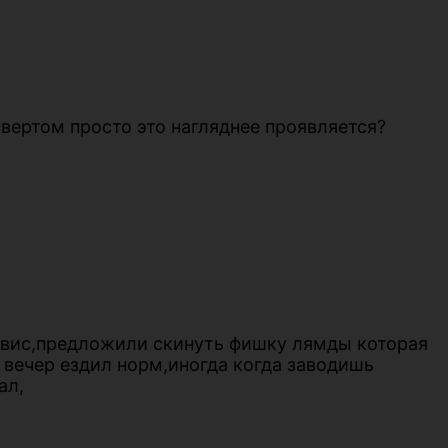
етвертом просто это нагляднее проявляется?
ервис,предложили скинуть фишку лямды которая
ь вечер ездил норм,иногда когда заводишь
ал,