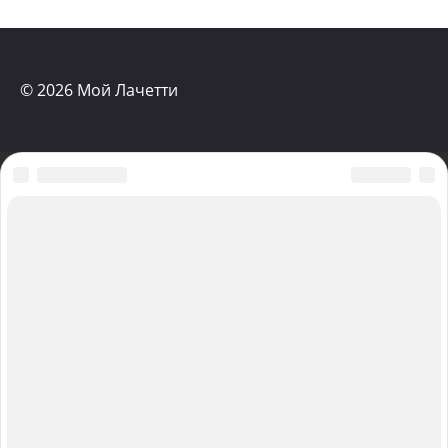
клапанной крышки Шевроле
Лачетти
+64
© 2026 Мой Лачетти