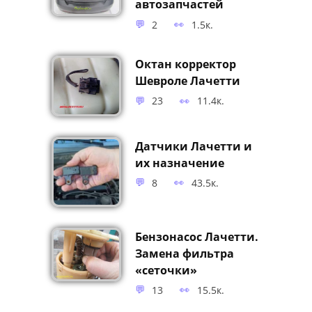
Каталоги
неоригинальных
автозапчастей
2
1.5к.
Октан корректор
Шевроле Лачетти
23
11.4к.
Датчики Лачетти и
их назначение
8
43.5к.
Бензонасос Лачетти.
Замена фильтра
«сеточки»