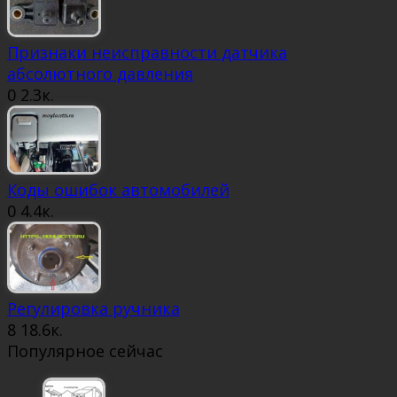
Признаки неисправности датчика
абсолютного давления
0
2.3к.
Коды ошибок автомобилей
0
4.4к.
Регулировка ручника
8
18.6к.
Популярное сейчас