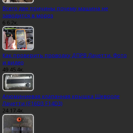
Всего две причины почему машина не
заводится в мороз
6
6.2к.
Как проверить проводку ДПРВ Лачетти. Фото
и видео
49
45.4к.
Алюминиевая клапанная крышка Шевроле
Лачетти (F16D3 F14D3)
24
17.4к.