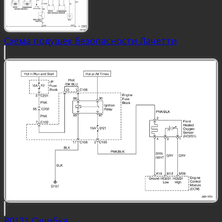
Схема подушек безопасности Лачетти
P0131 Ошибка