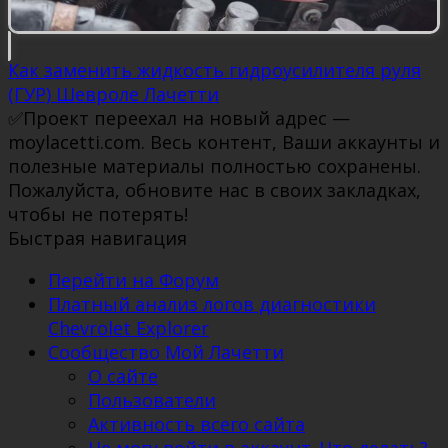
Как заменить жидкость гидроусилителя руля
(ГУР) Шевроле Лачетти
✅Проект переехал на новый адрес —
moylacetti.com. Весь контент, Ваши аккаунты и
полезные материалы полностью сохранены.
Пожалуйста, обновите нас в своих закладках,
чтобы не потерять!
Быстрая навигация
Перейти на Форум
Платный анализ логов диагностики
Chevrolet Explorer
Сообщество Мой Лачетти
О сайте
Пользователи
Активность всего сайта