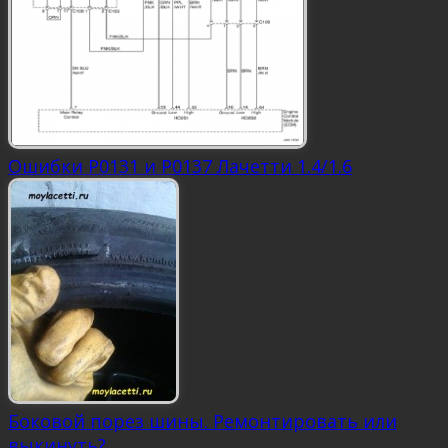
Ошибки P0131 и P0137 Лачетти 1.4/1.6
Боковой порез шины. Ремонтировать или
выкинуть?