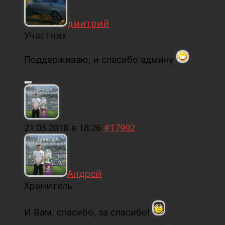
дмитрий
Участник
Поддерживаю, и спасибо админу
21.03.2018 в 18:26
#17992
Андрей
Хранитель
И Вам, спасибо, за спасибо!