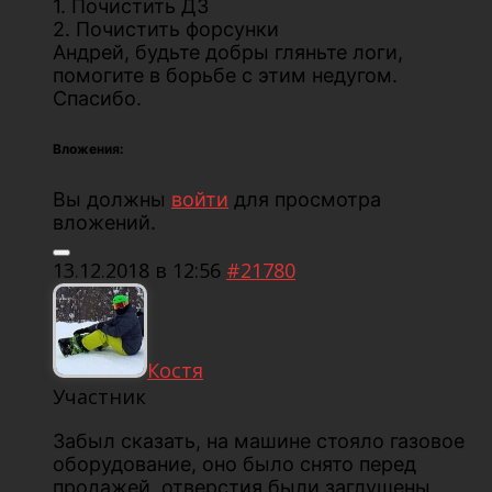
1. Почистить ДЗ
2. Почистить форсунки
Андрей, будьте добры гляньте логи,
помогите в борьбе с этим недугом.
Спасибо.
Вложения:
Вы должны
войти
для просмотра
вложений.
13.12.2018 в 12:56
#21780
Костя
Участник
Забыл сказать, на машине стояло газовое
оборудование, оно было снято перед
продажей, отверстия были заглушены