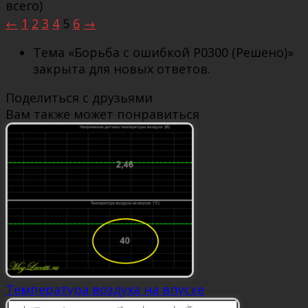
всего)
←
1
2
3
4
5
6
→
Тема «Борьба с ошибкой Р0300 (Решено)»
закрыта для новых ответов.
Поделиться с друзьями
Вам также может понравиться
Температура воздуха на впуске