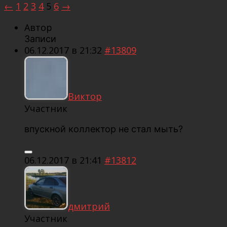
←
1
2
3
4
5
6
→
Автор
Записи
06.12.2017 в 21:32
#13809
Виктор
Участник
впускной коллектор не стал мыть?
06.12.2017 в 21:41
#13812
дмитрий
Участник