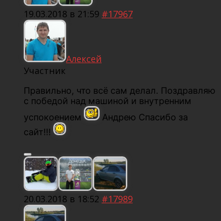
19.03.2018 в 21:59
#17967
Алексей
Участник
Правильно, что всё сам делал. Поздравляю
с победой над машиной и внутренним
успокоением
Андрею Спасибо за
сайт!!!
20.03.2018 в 18:52
#17989