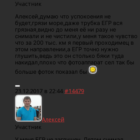
Участник
Алексей,думаю что успокоения не
будет,грязи море,даже трубка ЕГР вся
грязная,видно до меня её ни разу не
снимали и не чистили,у меня такое чувство
что за 200 тыс. км я первый проходимец в
этом направлении,а ЕГР точно нужно
глушить,ведь это он столько бяки туда
накидал,плохо что фотоаппарат сел так бы
больше фоток показал бы
23.12.2017 в 22:44
#14479
Алексей
Участник
У меня ЕГР не заглушен. Летом снимал