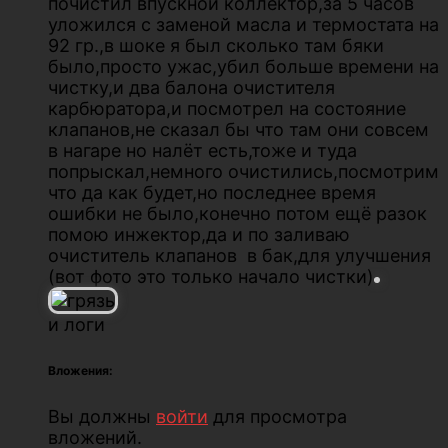
почистил впускной коллектор,за 5 часов
уложился с заменой масла и термостата на
92 гр.,в шоке я был сколько там бяки
было,просто ужас,убил больше времени на
чистку,и два балона очистителя
карбюратора,и посмотрел на состояние
клапанов,не сказал бы что там они совсем
в нагаре но налёт есть,тоже и туда
попрыскал,немного очистились,посмотрим
что да как будет,но последнее время
ошибки не было,конечно потом ещё разок
помою инжектор,да и по заливаю
очиститель клапанов в бак,для улучшения
(вот фото это только начало чистки)
и логи
Вложения:
Вы должны
войти
для просмотра
вложений.