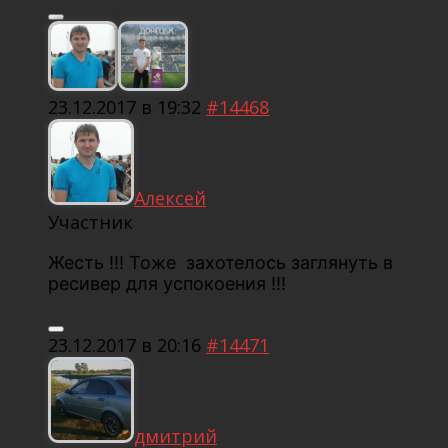
23.12.2017 в 19:32
#14468
Алексей
Участник
Жесть !!! Тоже захотелось заглянуть в
ресивер для успокоения !!!
23.12.2017 в 20:16
#14471
дмитрий