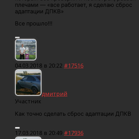
плечами — «все работает, я сделаю сброс
адаптации ДПКВ»
Все прошло!!!
04.03.2018 в 20:22
#17516
дмитрий
Участник
Как точно сделать сброс адаптации ДПКВ
17.03.2018 в 20:49
#17936