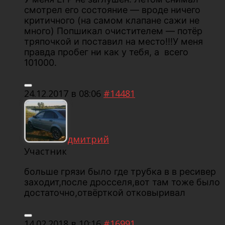
смотрел его состояние — вроде ничего
критичного (на самом клапане сажи не
много) Попшикал очистителем — потёр
тряпочкой и поставил на место!!!У меня
правда пробег ни как у тебя, а всего
101000.
24.12.2017 в 08:06
#14481
дмитрий
Участник
больше грязи было где трубка в в ресивер
заходит,после дросселя,вот там тоже было
достаточно,отвёрткой отковыривал
14.02.2018 в 10:16
#16991