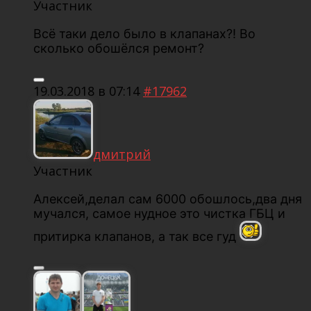
Участник
Всё таки дело было в клапанах?! Во
сколько обошёлся ремонт?
19.03.2018 в 07:14
#17962
дмитрий
Участник
Алексей,делал сам 6000 обошлось,два дня
мучался, самое нудное это чистка ГБЦ и
притирка клапанов, а так все гуд