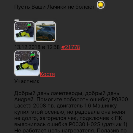
Пусть Ваши Лачики не болеют
13.12.2018 в 12:38
#21778
Костя
Участник
Добрый день лачетеводы, добрый день
Андрей. Помогите побороть ошибку P0300.
Lacetti 2008 г.в. двигатель 1.6 Машинку
купил этой осенью, но радовала она меня
не долго, загорелся чек, подключив к ПК
выяснилась ошибка P0030 Н02S (датчик 1)
Не работает цепь нагревателя. Полазив по