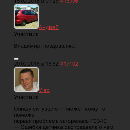
15.02.2018 в 01:26
#16996
Андрей
Участник
Владимир, поздравляю.
20.02.2018 в 18:52
#17102
Vlad
Участник
Опишу ситуацию — может кому то
поможет
первая проблема загорелась P0340
— Ошибка датчика распредвала о чем