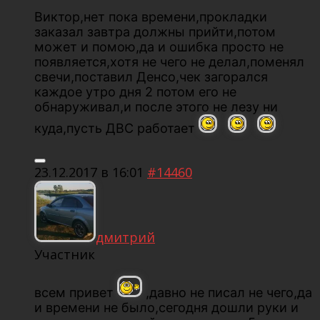
Виктор,нет пока времени,прокладки
заказал завтра должны прийти,потом
может и помою,да и ошибка просто не
появляется,хотя не чего не делал,поменял
свечи,поставил Денсо,чек загорался
каждое утро дня 2 потом его не
обнаруживал,и после этого не лезу ни
куда,пусть ДВС работает
23.12.2017 в 16:01
#14460
дмитрий
Участник
всем привет
,давно не писал не чего,да
и времени не было,сегодня дошли руки и