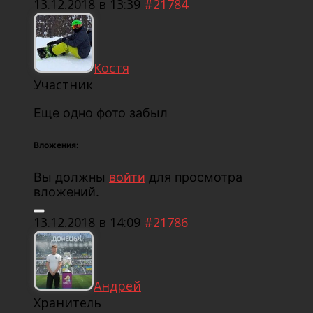
13.12.2018 в 13:39
#21784
Костя
Участник
Еще одно фото забыл
Вложения:
Вы должны
войти
для просмотра
вложений.
13.12.2018 в 14:09
#21786
Андрей
Хранитель