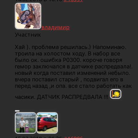
владимир
Участник
Хай ). проблема решилась.) Напоминаю.
троила на холостом ходу. В набор все
было ок. ошибка P0300. короче говоря
гемор заключался в датчике распредвала!.
новый когда поставил изменений небыло.
вчера поставил старый , подвигал его в
перед назад ,и опа. все стало работать как
часики. ДАТЧИК РАСПРЕДВАЛА !!!