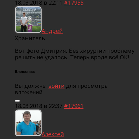
18.03.2018 в 22:11
#17955
Андрей
Хранитель
Вот фото Дмитрия. Без хирургии проблему
решить не удалось. Теперь вроде всё ОК!
Вложения:
Вы должны
войти
для просмотра
вложений.
18.03.2018 в 22:37
#17961
Алексей