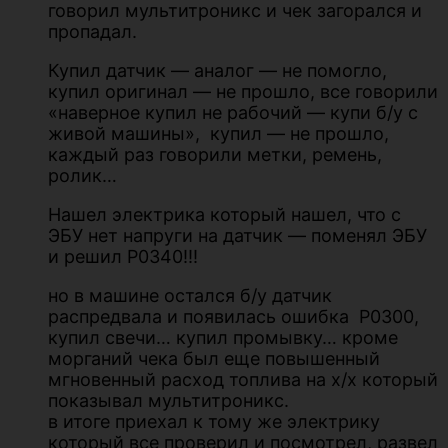
говорил мультитроникс и чек загорался и
пропадал.
Купил датчик — аналог — не помогло,
купил оригинал — не прошло, все говорили
«наверное купил не рабочий — купи б/у с
живой машины», купил — не прошло,
каждый раз говорили метки, ремень,
ролик…
Нашел электрика который нашел, что с
ЭБУ нет напруги на датчик — поменял ЭБУ
и решил P0340!!!
но в машине остался б/у датчик
распредвала и появилась ошибка Р0300,
купил свечи… купил промывку… кроме
морганий чека был еще повышенный
мгновенный расход топлива на х/х который
показывал мультитроникс.
в итоге приехал к тому же электрику
который все проверил и посмотрел, развел