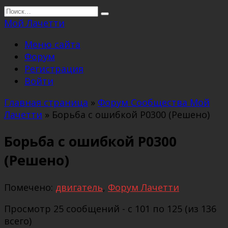
Перейти
Search
к
for:
Мой Лачетти
содержанию
Меню сайта
Форум
Регистрация
Войти
Главная страница
»
Форум Сообщества Мой
Лачетти
»
Борьба с ошибкой Р0300 (Решено)
Борьба с ошибкой Р0300
(Решено)
Помечено:
двигатель
,
Форум Лачетти
Просмотр 25 сообщений - с 101 по 125 (из 136
всего)