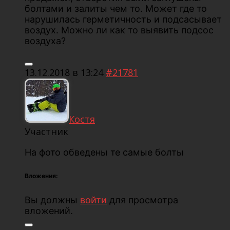
болтами и залиты чем то. Может где то
нарушилась герметичность и подсасывает
воздух. Можно ли как то выявить подсос
воздуха?
13.12.2018 в 13:24
#21781
Костя
Участник
На фото обведены те самые болты
Вложения:
Вы должны
войти
для просмотра
вложений.