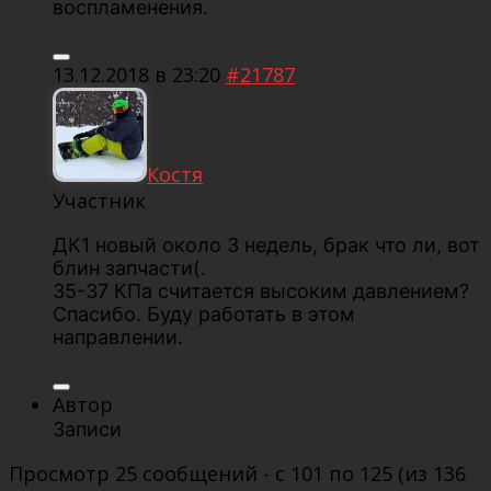
воспламенения.
13.12.2018 в 23:20
#21787
Костя
Участник
ДК1 новый около 3 недель, брак что ли, вот
блин запчасти(.
35-37 КПа считается высоким давлением?
Спасибо. Буду работать в этом
направлении.
Автор
Записи
Просмотр 25 сообщений - с 101 по 125 (из 136