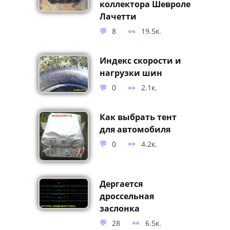
коллектора Шевроле
Лачетти
8
19.5к.
Индекс скорости и
нагрузки шин
0
2.1к.
Как выбрать тент
для автомобиля
0
4.2к.
Дергается
дроссельная
заслонка
28
6.5к.