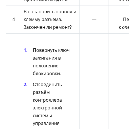
Восстановить провод и
4
клемму разъема.
—
Пе
Закончен ли ремонт?
к
оп
Повернуть ключ
зажигания в
положение
блокировки.
Отсоединить
разъём
контроллера
электронной
системы
управления