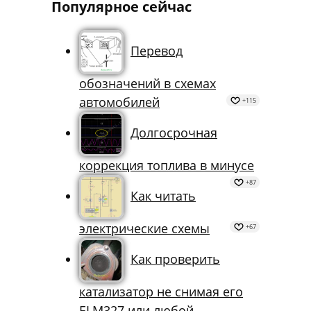
Популярное сейчас
Перевод
обозначений в схемах
автомобилей
+115
Долгосрочная
коррекция топлива в минусе
+87
Как читать
электрические схемы
+67
Как проверить
катализатор не снимая его
ELM327 или любой