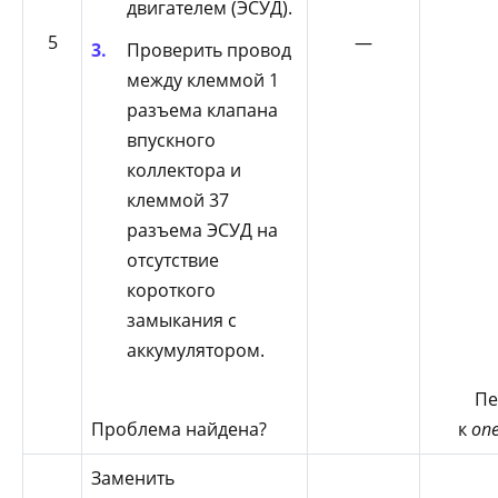
двигателем (ЭСУД).
5
—
Проверить провод
между клеммой 1
разъема клапана
впускного
коллектора и
клеммой 37
разъема ЭСУД на
отсутствие
короткого
замыкания с
аккумулятором.
Пе
Проблема найдена?
к
оп
Заменить