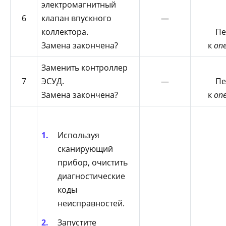
электромагнитный
6
клапан впускного
—
коллектора.
Пе
Замена закончена?
к
оп
Заменить контроллер
7
ЭСУД.
—
Пе
Замена закончена?
к
оп
Используя
сканирующий
прибор, очистить
диагностические
коды
неисправностей.
Запустите