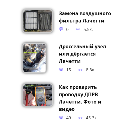
Замена воздушного
фильтра Лачетти
0
5.5к.
Дроссельный узел
или дёргается
Лачетти
15
8.3к.
Как проверить
проводку ДПРВ
Лачетти. Фото и
видео
49
45.3к.