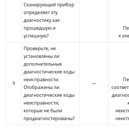
Сканирующий прибор
определяет эту
диагностику как
Пе
прошедшую и
к
оп
успешную?
Проверьте, не
установлены ли
дополнительные
диагностические коды
неисправности.
Пе
9
—
Отображены ли
соотве
диагностические коды
диагно
неисправности,
которые не были
неисп
продиагностированы?
неисп