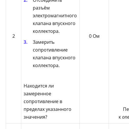
Отсоединить
разъём
электромагнитного
клапана впускного
коллектора.
2
0 Ом
Замерить
сопротивление
клапана впускного
коллектора.
Находится ли
замеренное
сопротивление в
пределах указанного
Пе
значения?
к
оп