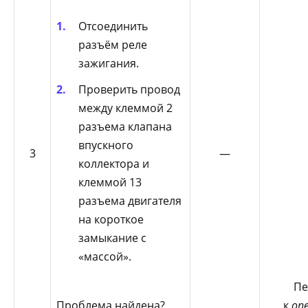
Отсоединить
разъём реле
зажигания.
Проверить провод
между клеммой 2
разъема клапана
впускного
3
—
коллектора и
клеммой 13
разъема двигателя
на короткое
замыкание с
«массой».
Пе
Проблема найдена?
к
оп