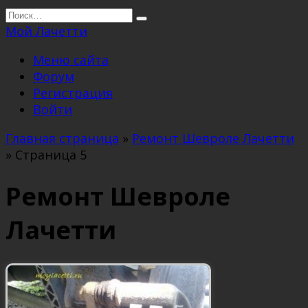
Перейти
Search
к
for:
Мой Лачетти
содержанию
Меню сайта
Форум
Регистрация
Войти
Главная страница
»
Ремонт Шевроле Лачетти
»
Страница 5
Ремонт Шевроле
Лачетти