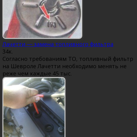
Лачетти — замена топливного фильтра
3
4к.
Согласно требованиям ТО, топливный фильтр
на Шевроле Лачетти необходимо менять не
реже чем каждые 45 тыс.