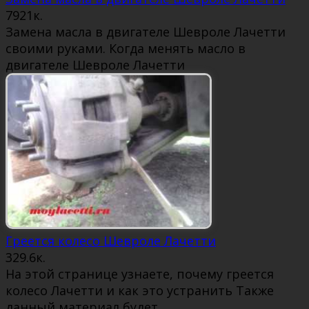
79
21к.
Замена масла в двигателе Шевроле Лачетти
своими руками. Когда менять масло в
двигателе Шевроле Лачетти
Греется колесо Шевроле Лачетти
32
9.6к.
На этой странице узнаете, почему греется
колесо Лачетти и как это устранить Также
данный материал будет