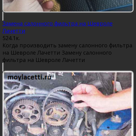
Замена салонного фильтра на Шевроле
Лачетти
5
24.1к.
Когда производить замену салонного фильтра
на Шевроле Лачетти Замену салонного
фильтра на Шевроле Лачетти