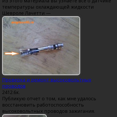
Из этого материала вы узнаете всё о датчике
температуры охлаждающей жидкости
Шевроле Лачетти —
Проверка и ремонт высоковольтных
проводов
24
12.6к.
Публикую отчет о том, как мне удалось
восстановить работоспособность
высоковольтных проводов зажигания.