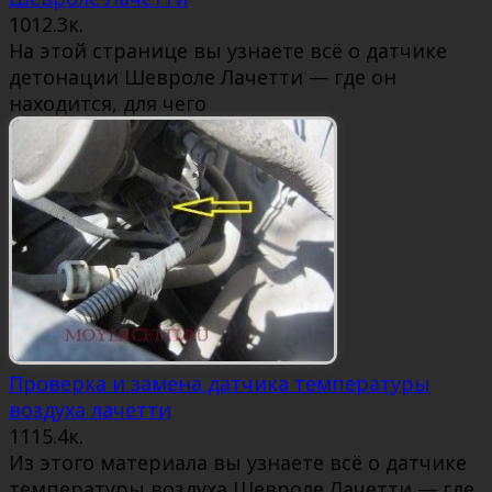
10
12.3к.
На этой странице вы узнаете всё о датчике
детонации Шевроле Лачетти — где он
находится, для чего
Проверка и замена датчика температуры
воздуха лачетти
11
15.4к.
Из этого материала вы узнаете всё о датчике
температуры воздуха Шевроле Лачетти — где