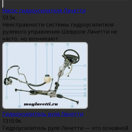
Насос гидроусилителя Лачетти
5
3.5к.
Неисправности системы гидроусилителя
рулевого управления Шевроле Лачетти не
часто, но возникают.
Гидроусилитель руля Лачетти
13
10.9к.
Гидроусилитель руля Лачетти — это основной