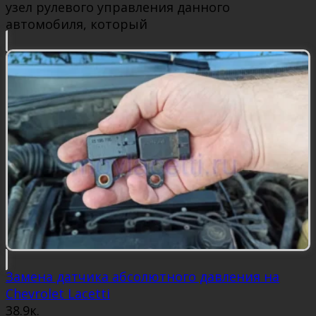
узел рулевого управления данного
автомобиля, который
Замена датчика абсолютного давления на
Chevrolet Lacetti
3
8.9к.