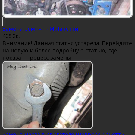
Замена ремня ГРМ Лачетти
46
8.2к.
Внимание! Данная статья устарела. Перейдите
на новую и более подробную статью, где
показан процесс замены
Замена масла в двигателе Шевроле Лачетти