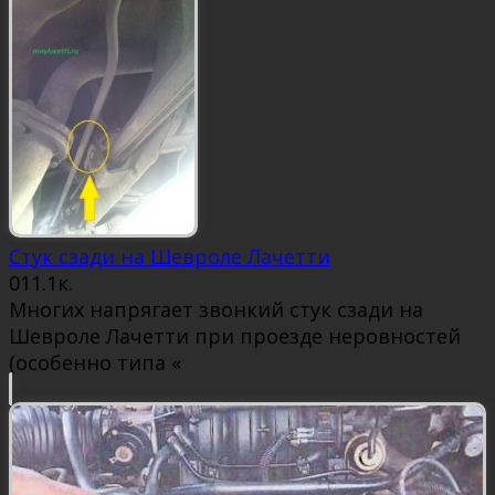
Стук сзади на Шевроле Лачетти
0
11.1к.
Многих напрягает звонкий стук сзади на
Шевроле Лачетти при проезде неровностей
(особенно типа «