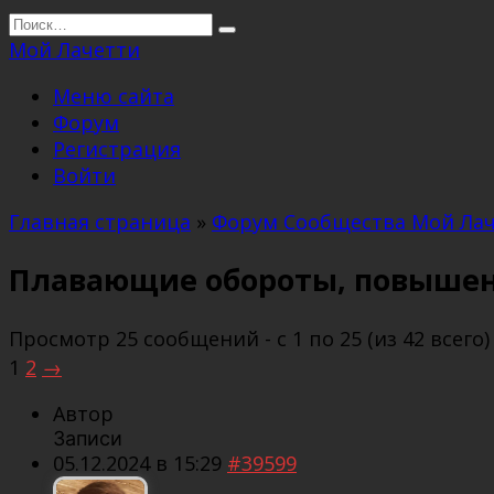
Перейти
Search
к
for:
Мой Лачетти
содержанию
Меню сайта
Форум
Регистрация
Войти
Главная страница
»
Форум Сообщества Мой Ла
Плавающие обороты, повышен
Просмотр 25 сообщений - с 1 по 25 (из 42 всего)
1
2
→
Автор
Записи
05.12.2024 в 15:29
#39599