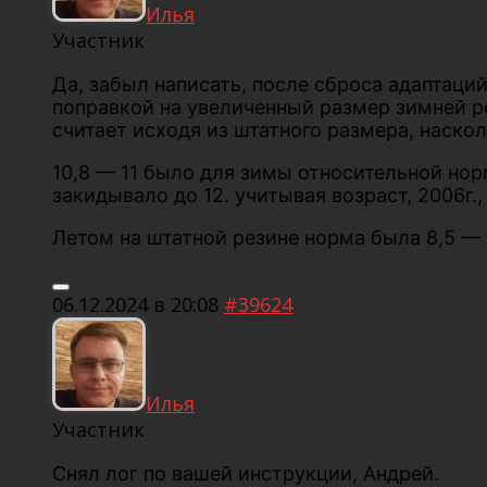
Илья
Участник
Да, забыл написать, после сброса адаптаций 
поправкой на увеличенный размер зимней ре
считает исходя из штатного размера, наско
10,8 — 11 было для зимы относительной нор
закидывало до 12. учитывая возраст, 2006г.,
Летом на штатной резине норма была 8,5 — 9
06.12.2024 в 20:08
#39624
Илья
Участник
Снял лог по вашей инструкции, Андрей.