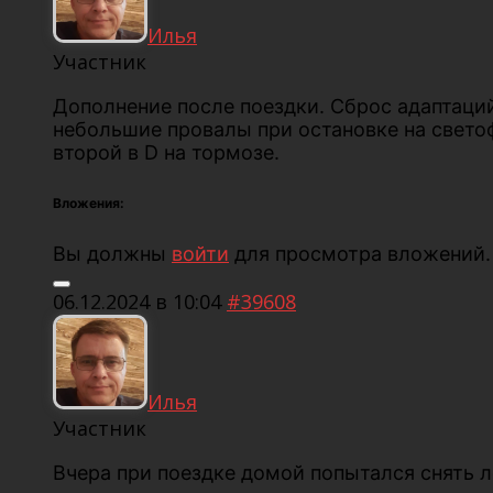
Илья
Участник
Дополнение после поездки. Сброс адаптаций
небольшие провалы при остановке на светоф
второй в D на тормозе.
Вложения:
Вы должны
войти
для просмотра вложений.
06.12.2024 в 10:04
#39608
Илья
Участник
Вчера при поездке домой попытался снять л