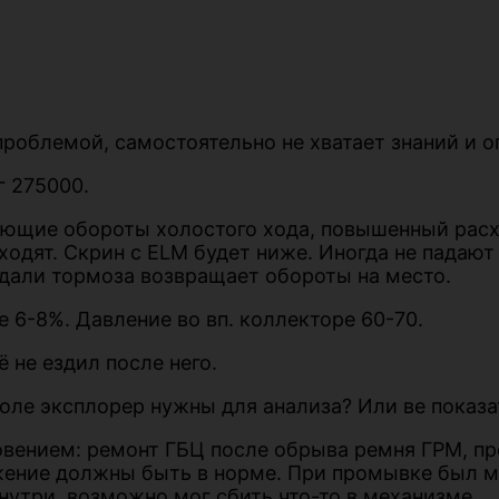
роблемой, самостоятельно не хватает знаний и о
г 275000.
щие обороты холостого хода, повышенный расхо
оходят. Скрин с ELM будет ниже. Иногда не падаю
педали тормоза возвращает обороты на место.
 6-8%. Давление во вп. коллекторе 60-70.
 не ездил после него.
оле эксплорер нужны для анализа? Или ве показа
овением: ремонт ГБЦ после обрыва ремня ГРМ, пр
жение должны быть в норме. При промывке был 
нутри, возможно мог сбить что-то в механизме.