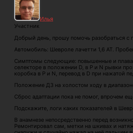
Илья
Участник
Добрый день, прошу помочь разобраться с п
Автомобиль: Шевроле лачетти 1,6 АТ. Пробе
Симптомы следующие: повышенные и плаваю
селекторе в положении D, в P и N рывки пр
коробка в P и N, перевод в D при нажатой 
Положение ДЗ на холостом ходу в диапазоне
Сброс адаптации пока не помог, впрочем ещё
Подскажите, логи каких показателей в Шевр
В анамнезе непосредственно перед возникн
Ремонтировал сам, метки на шкивах и натя
снаружи и случайно нажал на неё пальцем в