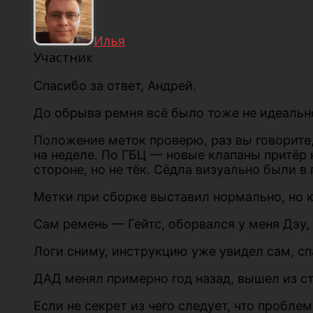
Илья
Участник
Спасибо за ответ, Андрей.
До обрыва ремня всё было тоже не идеально
Положение меток проверю, раз вы говорите, 
на неделе. По ГБЦ — новые клапаны притёр 
стороне, но не тёк. Сёдла визуально были в 
Метки при сборке выставил нормально, но к
Сам ремень — Гейтс, оборвался у меня Дэу,
Логи сниму, инструкцию уже увидел сам, сп
ДАД менял примерно год назад, вышел из ст
Если не секрет из чего следует, что пробле