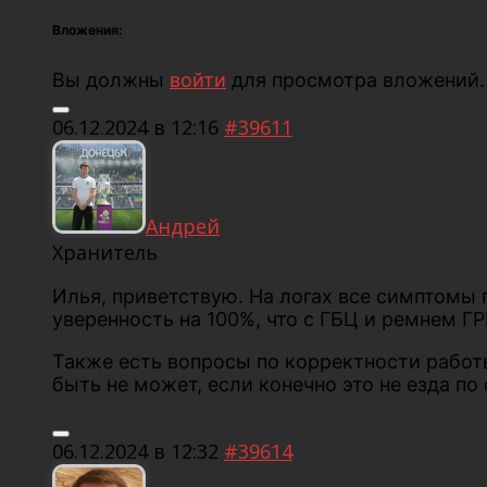
Вложения:
Вы должны
войти
для просмотра вложений.
06.12.2024 в 12:16
#39611
Андрей
Хранитель
Илья, приветствую. На логах все симптомы 
уверенность на 100%, что с ГБЦ и ремнем ГР
Также есть вопросы по корректности работы
быть не может, если конечно это не езда по
06.12.2024 в 12:32
#39614