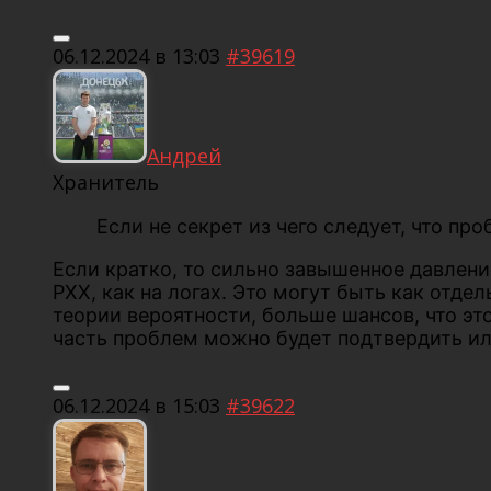
06.12.2024 в 13:03
#39619
Андрей
Хранитель
Если не секрет из чего следует, что пр
Если кратко, то сильно завышенное давлен
РХХ, как на логах. Это могут быть как от
теории вероятности, больше шансов, что эт
часть проблем можно будет подтвердить ил
06.12.2024 в 15:03
#39622