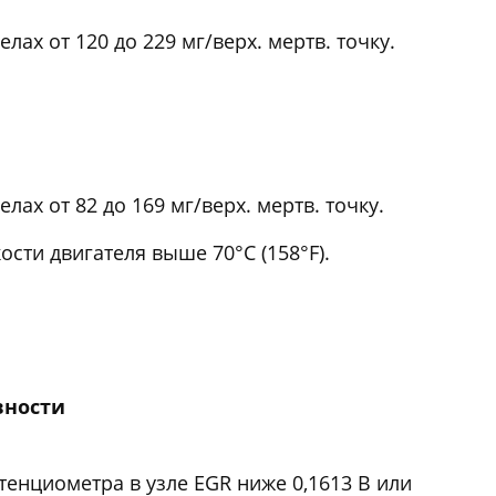
лах от 120 до 229 мг/верх. мертв. точку.
лах от 82 до 169 мг/верх. мертв. точку.
ти двигателя выше 70°С (158°F).
вности
енциометра в узле EGR ниже 0,1613 В или