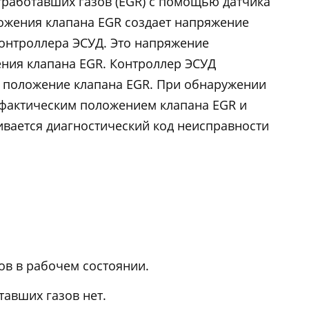
работавших газов (EGR) с помощью датчика
ожения клапана EGR создает напряжение
контроллера ЭСУД. Это напряжение
ения клапана EGR. Контроллер ЭСУД
к положение клапана EGR. При обнаружении
фактическим положением клапана EGR и
вается диагностический код неисправности
ов в рабочем состоянии.
авших газов нет.