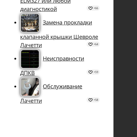
ELM327 или любой
диагностикой
+66
Замена прокладки
клапанной крышки Шевроле
Лачетти
+64
Неисправности
ДПКВ
+59
Обслуживание
Лачетти
+58