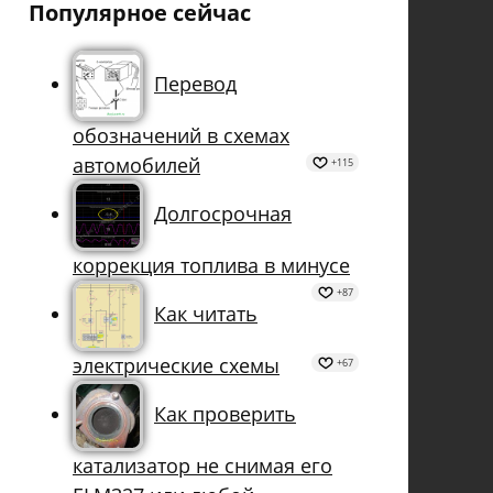
Популярное сейчас
Перевод
обозначений в схемах
автомобилей
+115
Долгосрочная
коррекция топлива в минусе
+87
Как читать
электрические схемы
+67
Как проверить
катализатор не снимая его