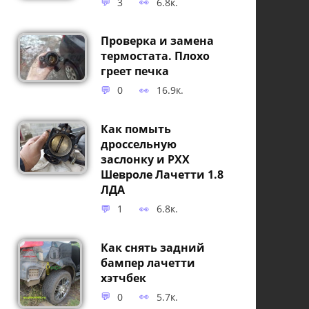
3
6.8к.
Проверка и замена
термостата. Плохо
греет печка
0
16.9к.
Как помыть
дроссельную
заслонку и РХХ
Шевроле Лачетти 1.8
ЛДА
1
6.8к.
Как снять задний
бампер лачетти
хэтчбек
0
5.7к.