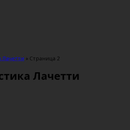
 Лачетти
»
Страница 2
стика Лачетти