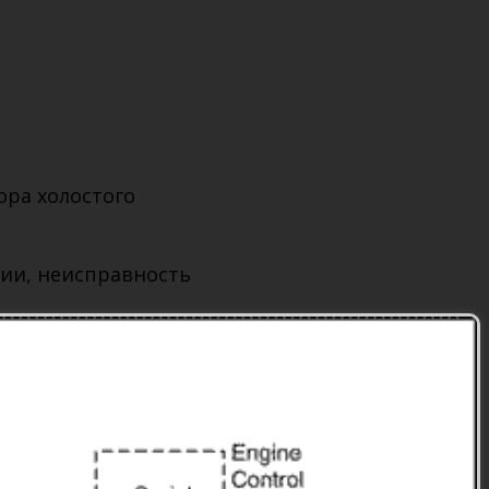
ора холостого
ции, неисправность