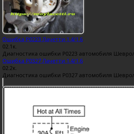
Ошибка P0223 Лачетти 1.4/1.6
0
2.1к.
Диагностика ошибки P0223 автомобиля Шевроле 
Ошибка P0327 Лачетти 1.4/1.6
0
2.2к.
Диагностика ошибки P0327 автомобиля Шевроле