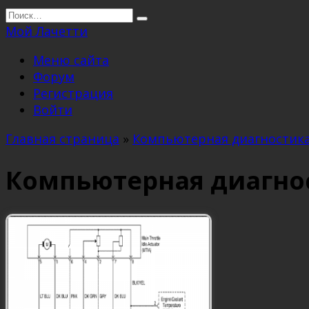
Перейти
Search
к
for:
Мой Лачетти
содержанию
Меню сайта
Форум
Регистрация
Войти
Главная страница
»
Компьютерная диагностика
Компьютерная диагно