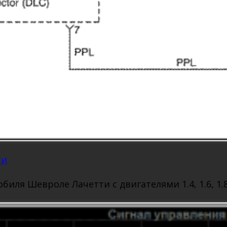
ти
биля Шевроле Лачетти с двигателями 1.4, 1.6, 1