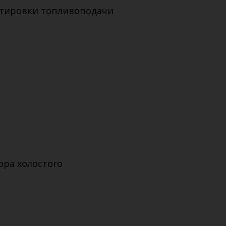
ектировки топливоподачи
ора холостого