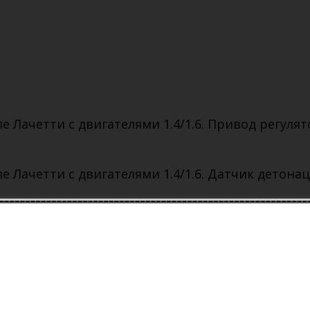
Лачетти с двигателями 1.4/1.6. Привод регулят
 Лачетти с двигателями 1.4/1.6. Датчик детона