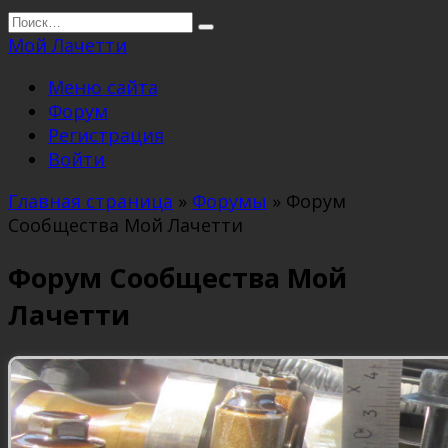
Перейти
Search
к
for:
Мой Лачетти
содержанию
Меню сайта
Форум
Регистрация
Войти
Главная страница
»
Форумы
»
Форум
Сообщества Мой Лачетти
Форум Сообщества Мой
Лачетти