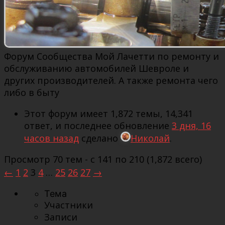
Форум Сообщества Мой Лачетти по ремонту и
обслуживанию автомобилей Шевроле и
других производителей. А также ремонта чего
либо в быту
Этот форум имеет 1,872 темы, 14,341
ответ, и последнее обновление
3 дня, 16
часов назад
сделано
Николай
.
Просмотр 70 тем - с 141 по 210 (1,872 всего)
←
1
2
3
4
…
25
26
27
→
Тема
Участники
Записи